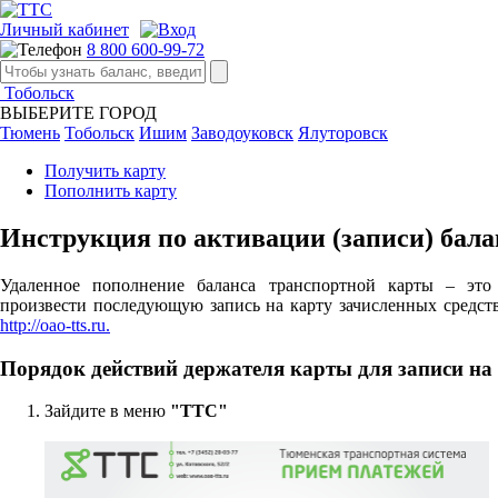
Личный кабинет
8 800 600-99-72
Тобольск
ВЫБЕРИТЕ ГОРОД
Тюмень
Тобольск
Ишим
Заводоуковск
Ялуторовск
Получить карту
Пополнить карту
Инструкция по активации (записи) бал
Удаленное пополнение баланса транспортной карты – это
произвести последующую запись на карту зачисленных средст
http://oao-tts.ru.
Порядок действий держателя карты для записи на
Зайдите в меню
"ТТС"