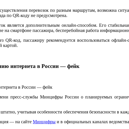
осуществления перевозок по разным маршрутам, возможна ситуа
зда по QR-коду не предусмотрена.
ок является дополнительным онлайн-способом. Его стабильна
ние на смартфоне пассажира, бесперебойная работа информацио
рез QR-код, пассажиру рекомендуется воспользоваться офлай
й картой.
нию интернета в России — фейк
мени пресс-службы Минцифры России о планируемых ограниче
татно, учитывая особенности обеспечения безопасности в каж
ация — на сайте
Минцифры
и в официальных каналах ведомства