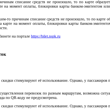
ричинам списание средств не произошло, то по карте образует
арте на момент оплаты, блокировки карты банком-эмитентом и
ким-то причинам списание средств не произошло, то по карте об
 на карте на момент оплаты, блокировки карты банком-эмитен
ости.
бинете на портале
https://bilet.nspk.ru
ток
и скидки стимулируют её использование. Однако, у пассажиров 
осуществления перевозок по разным маршрутам, возможна ситуа
зда по QR-коду не предусмотрена.
и скидки стимулируют её использование. Однако, у пассажиров 