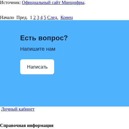
Источник:
Официальный сайт Минцифры
.
Начало Пред.
1
2
3
4
5
След.
Конец
Есть вопрос?
Напишите нам
Написать
Личный кабинет
Справочная информация