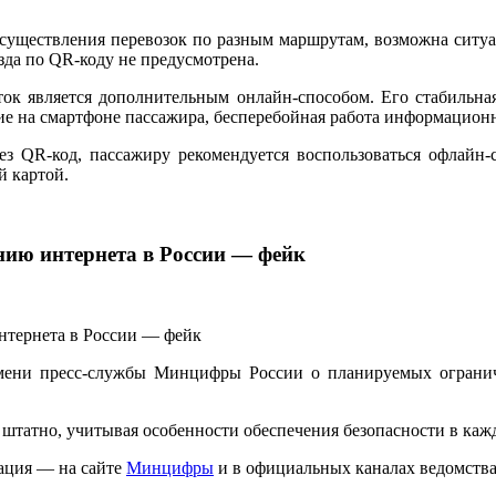
осуществления перевозок по разным маршрутам, возможна ситуа
зда по QR-коду не предусмотрена.
ок является дополнительным онлайн-способом. Его стабильна
ние на смартфоне пассажира, бесперебойная работа информацио
рез QR-код, пассажиру рекомендуется воспользоваться офлай
й картой.
нию интернета в России — фейк
мени пресс-службы Минцифры России о планируемых ограниче
татно, учитывая особенности обеспечения безопасности в каж
ация — на сайте
Минцифры
и в официальных каналах ведомства