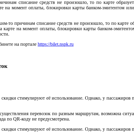
ричинам списание средств не произошло, то по карте образует
арте на момент оплаты, блокировки карты банком-эмитентом и
ким-то причинам списание средств не произошло, то по карте об
 на карте на момент оплаты, блокировки карты банком-эмитен
ости.
бинете на портале
https://bilet.nspk.ru
ток
и скидки стимулируют её использование. Однако, у пассажиров 
осуществления перевозок по разным маршрутам, возможна ситуа
зда по QR-коду не предусмотрена.
и скидки стимулируют её использование. Однако, у пассажиров 