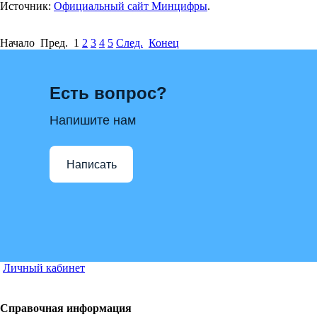
Источник:
Официальный сайт Минцифры
.
Начало Пред.
1
2
3
4
5
След.
Конец
Есть вопрос?
Напишите нам
Написать
Личный кабинет
Справочная информация