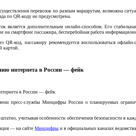
осуществления перевозок по разным маршрутам, возможна ситуа
зда по QR-коду не предусмотрена.
ок является дополнительным онлайн-способом. Его стабильна
ние на смартфоне пассажира, бесперебойная работа информацио
рез QR-код, пассажиру рекомендуется воспользоваться офлай
й картой.
нию интернета в России — фейк
мени пресс-службы Минцифры России о планируемых ограниче
татно, учитывая особенности обеспечения безопасности в каж
ация — на сайте
Минцифры
и в официальных каналах ведомства