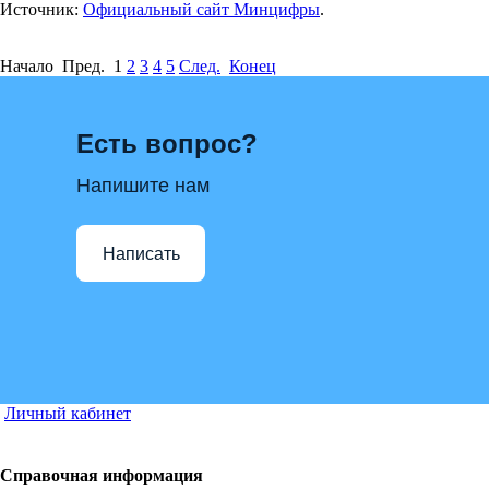
Источник:
Официальный сайт Минцифры
.
Начало Пред.
1
2
3
4
5
След.
Конец
Есть вопрос?
Напишите нам
Написать
Личный кабинет
Справочная информация