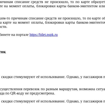
ричинам списание средств не произошло, то по карте образует
арте на момент оплаты, блокировки карты банком-эмитентом и
ким-то причинам списание средств не произошло, то по карте об
 на карте на момент оплаты, блокировки карты банком-эмитен
ости.
бинете на портале
https://bilet.nspk.ru
ток
и скидки стимулируют её использование. Однако, у пассажиров 
осуществления перевозок по разным маршрутам, возможна ситуа
зда по QR-коду не предусмотрена.
и скидки стимулируют её использование. Однако, у пассажиров 