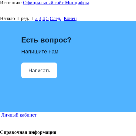
Источник:
Официальный сайт Минцифры
.
Начало Пред.
1
2
3
4
5
След.
Конец
Есть вопрос?
Напишите нам
Написать
Личный кабинет
Справочная информация