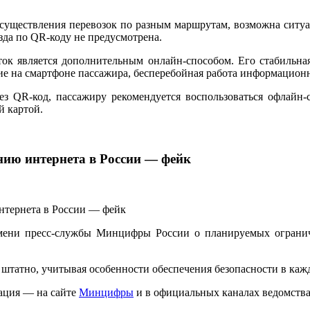
осуществления перевозок по разным маршрутам, возможна ситуа
зда по QR-коду не предусмотрена.
ок является дополнительным онлайн-способом. Его стабильна
ние на смартфоне пассажира, бесперебойная работа информацио
рез QR-код, пассажиру рекомендуется воспользоваться офлай
й картой.
нию интернета в России — фейк
мени пресс-службы Минцифры России о планируемых ограниче
татно, учитывая особенности обеспечения безопасности в каж
ация — на сайте
Минцифры
и в официальных каналах ведомства