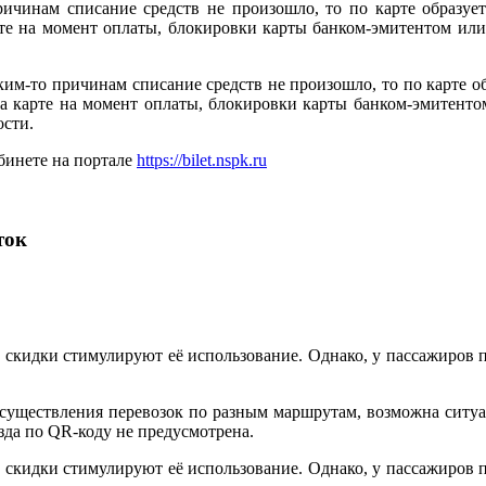
ричинам списание средств не произошло, то по карте образует
арте на момент оплаты, блокировки карты банком-эмитентом и
ким-то причинам списание средств не произошло, то по карте об
 на карте на момент оплаты, блокировки карты банком-эмитен
ости.
бинете на портале
https://bilet.nspk.ru
ток
и скидки стимулируют её использование. Однако, у пассажиров 
осуществления перевозок по разным маршрутам, возможна ситуа
зда по QR-коду не предусмотрена.
и скидки стимулируют её использование. Однако, у пассажиров 