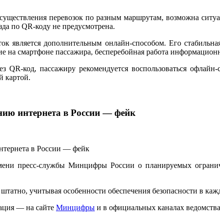
осуществления перевозок по разным маршрутам, возможна ситуа
зда по QR-коду не предусмотрена.
ок является дополнительным онлайн-способом. Его стабильна
ние на смартфоне пассажира, бесперебойная работа информацио
рез QR-код, пассажиру рекомендуется воспользоваться офлай
й картой.
нию интернета в России — фейк
мени пресс-службы Минцифры России о планируемых ограниче
татно, учитывая особенности обеспечения безопасности в каж
ация — на сайте
Минцифры
и в официальных каналах ведомства