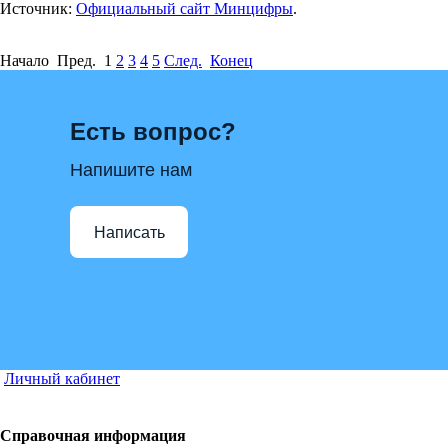
Источник:
Официальный сайт Минцифры
.
Начало Пред.
1
2
3
4
5
След.
Конец
Есть вопрос?
Напишите нам
Написать
Личный кабинет
Справочная информация