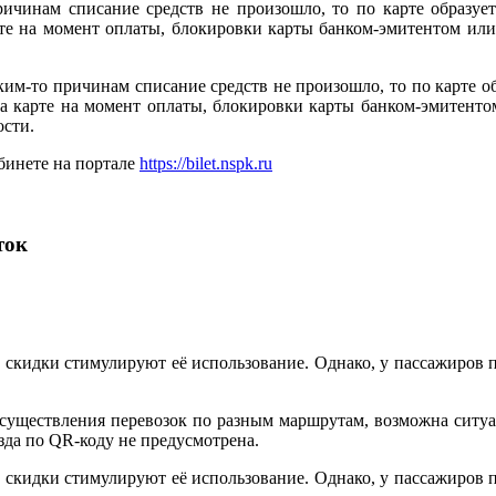
ричинам списание средств не произошло, то по карте образует
арте на момент оплаты, блокировки карты банком-эмитентом и
ким-то причинам списание средств не произошло, то по карте об
 на карте на момент оплаты, блокировки карты банком-эмитен
ости.
бинете на портале
https://bilet.nspk.ru
ток
и скидки стимулируют её использование. Однако, у пассажиров 
осуществления перевозок по разным маршрутам, возможна ситуа
зда по QR-коду не предусмотрена.
и скидки стимулируют её использование. Однако, у пассажиров 