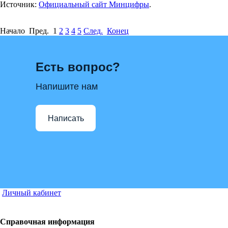
Источник:
Официальный сайт Минцифры
.
Начало Пред.
1
2
3
4
5
След.
Конец
Есть вопрос?
Напишите нам
Написать
Личный кабинет
Справочная информация