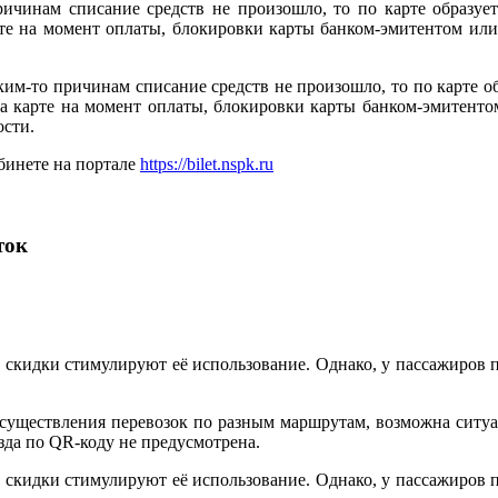
ричинам списание средств не произошло, то по карте образует
арте на момент оплаты, блокировки карты банком-эмитентом и
ким-то причинам списание средств не произошло, то по карте об
 на карте на момент оплаты, блокировки карты банком-эмитен
ости.
бинете на портале
https://bilet.nspk.ru
ток
и скидки стимулируют её использование. Однако, у пассажиров 
осуществления перевозок по разным маршрутам, возможна ситуа
зда по QR-коду не предусмотрена.
и скидки стимулируют её использование. Однако, у пассажиров 