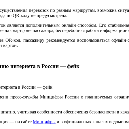
осуществления перевозок по разным маршрутам, возможна ситуа
зда по QR-коду не предусмотрена.
ок является дополнительным онлайн-способом. Его стабильна
ние на смартфоне пассажира, бесперебойная работа информацио
рез QR-код, пассажиру рекомендуется воспользоваться офлай
й картой.
нию интернета в России — фейк
мени пресс-службы Минцифры России о планируемых ограниче
татно, учитывая особенности обеспечения безопасности в каж
ация — на сайте
Минцифры
и в официальных каналах ведомства