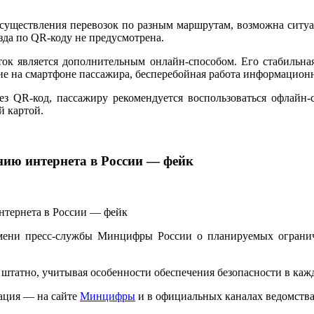
осуществления перевозок по разным маршрутам, возможна ситуа
зда по QR-коду не предусмотрена.
ок является дополнительным онлайн-способом. Его стабильна
ние на смартфоне пассажира, бесперебойная работа информацио
рез QR-код, пассажиру рекомендуется воспользоваться офлай
й картой.
нию интернета в России — фейк
мени пресс-службы Минцифры России о планируемых ограниче
татно, учитывая особенности обеспечения безопасности в каж
ация — на сайте
Минцифры
и в официальных каналах ведомства