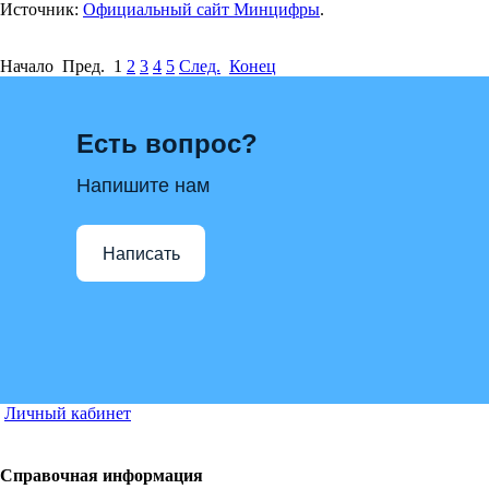
Источник:
Официальный сайт Минцифры
.
Начало Пред.
1
2
3
4
5
След.
Конец
Есть вопрос?
Напишите нам
Написать
Личный кабинет
Справочная информация