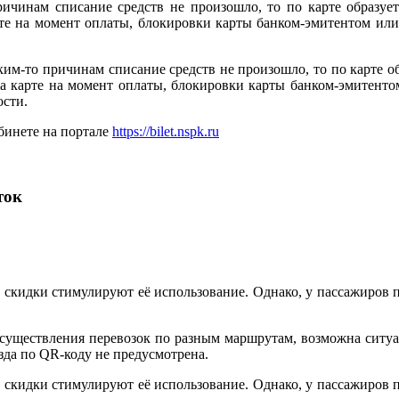
ричинам списание средств не произошло, то по карте образует
арте на момент оплаты, блокировки карты банком-эмитентом и
ким-то причинам списание средств не произошло, то по карте об
 на карте на момент оплаты, блокировки карты банком-эмитен
ости.
бинете на портале
https://bilet.nspk.ru
ток
и скидки стимулируют её использование. Однако, у пассажиров 
осуществления перевозок по разным маршрутам, возможна ситуа
зда по QR-коду не предусмотрена.
и скидки стимулируют её использование. Однако, у пассажиров 