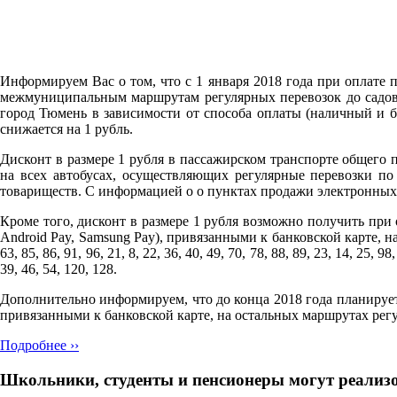
Информируем Вас о том, что с 1 января 2018 года при оплате
межмуниципальным маршрутам регулярных перевозок до садово
город Тюмень в зависимости от способа оплаты (наличный и б
снижается на 1 рубль.
Дисконт в размере 1 рубля в пассажирском транспорте общего
на всех автобусах, осуществляющих регулярные перевозки п
товариществ. С информацией о о пунктах продажи электронных 
Кроме того, дисконт в размере 1 рубля возможно получить при 
Android Pay, Samsung Pay), привязанными к банковской карте, на с
63, 85, 86, 91, 96, 21, 8, 22, 36, 40, 49, 70, 78, 88, 89, 23, 14, 25, 9
39, 46, 54, 120, 128.
Дополнительно информируем, что до конца 2018 года планируе
привязанными к банковской карте, на остальных маршрутах рег
Подробнее ››
Школьники, студенты и пенсионеры могут реализо