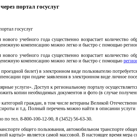
ерез портал госуслуг
м нового учебного года существенно возрастает количество о
денежную компенсацию можно легко и быстро с помощью региона
м нового учебного года существенно возрастает количество о
 денежную компенсацию можно легко и быстро с помощью
регион
проездной билет) в электронном виде пользователю потребуется
омпенсации при подаче заявления в электронном виде личное пос
ярные услуги». Доступ к региональному порталу осуществляется
ожить копии необходимых документов и фото (в случае получен
 категорий граждан, в том числе ветераны Великой Отечественн
ироты и т.д. Полный перечень можно найти в описании услуги в
о тел. 8-800-100-12-90, 8 (3452) 56-63-30.
транспорте общего пользования, автомобильном транспорте общ
ной карты)» является самой массовой. В настоящее время мера 