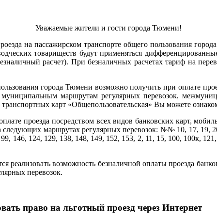
Уважаемые жители и гости города Тюмени!
 проезда на пассажирском транспорте общего пользования гор
дческих товариществ будут применяться дифференцированные 
езналичный расчет). При безналичных расчетах тариф на пере
 пользования города Тюмени возможно получить при оплате про
о муниципальным маршрутам регулярных перевозок, межмуниц
транспортных карт «Общепользовательская» Вы можете ознакоми
оплате проезда посредством всех видов банковских карт, мобил
ледующих маршрутах регулярных перевозок: №№ 10, 17, 19, 20, 32, 4
8, 99, 146, 124, 129, 138, 148, 149, 152, 153, 2, 11, 15, 100, 100к, 121
тся реализовать возможность безналичной оплаты проезда банк
улярных перевозок.
вать право на льготный проезд через Интернет