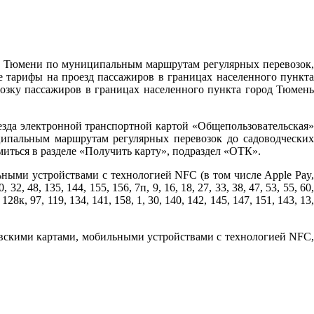
ода Тюмени по муниципальным маршрутам регулярных перевозок,
тарифы на проезд пассажиров в границах населенного пункта
возку пассажиров в границах населенного пункта город Тюмень
езда электронной транспортной картой «Общепользовательская»
ипальным маршрутам регулярных перевозок до садоводческих
ться в разделе «Получить карту», подраздел «ОТК».
ьными устройствами с технологией NFC (в том числе Apple Pay,
8, 135, 144, 155, 156, 7п, 9, 16, 18, 27, 33, 38, 47, 53, 55, 60,
, 128к, 97, 119, 134, 141, 158, 1, 30, 140, 142, 145, 147, 151, 143, 13,
овскими картами, мобильными устройствами с технологией NFC,