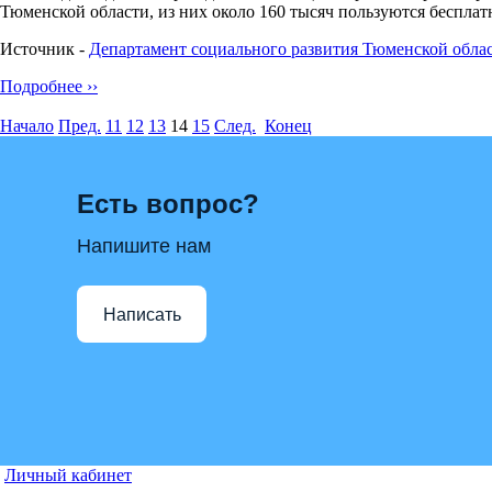
Тюменской области, из них около 160 тысяч пользуются беспл
Источник -
Департамент социального развития Тюменской облас
Подробнее ››
Начало
Пред.
11
12
13
14
15
След.
Конец
Есть вопрос?
Напишите нам
Написать
Личный кабинет