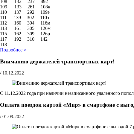
108 132 237 492
109 133 261 108к
110 137 292 109э
111 139 302 110э
112 160 304 116м
113 161 305 126м
115 162 309 126р
117 192 310 142
118
Подробнее ››
Вниманию держателей транспортных карт!
/
10.12.2022
C 11.12.2022 года при наличии незаписанного удаленного попо
Оплата поездок картой «Мир» в смартфоне с выго
/
01.09.2022