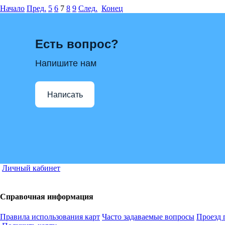
Начало
Пред.
5
6
7
8
9
След.
Конец
Есть вопрос?
Напишите нам
Написать
Личный кабинет
Справочная информация
Правила использования карт
Часто задаваемые вопросы
Проезд 