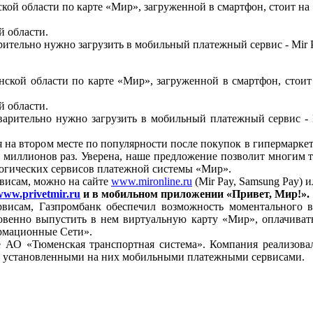
ской области по карте «Мир», загруженной в смартфон, стоит н
й области.
рительно нужно загрузить в мобильный платежный сервис - Mir P
нской области по карте «Мир», загруженной в смартфон, стои
й области.
варительно нужно загрузить в мобильный платежный сервис - 
на втором месте по популярности после покупок в гипермаркета
 миллионов раз. Уверена, наше предложение позволит многим т
логических сервисов платежной системы «Мир».
висам, можно на сайте
www.mironline.ru
(Mir Pay, Samsung Pay) 
www.privetmir.ru
и в мобильном приложении «Привет, Мир!».
рвисам, Газпромбанк обеспечил возможность моментального
овенно выпустить в нем виртуальную карту «Мир», оплачивать
рмационные Сети».
АО «Тюменская транспортная система». Компания реализовал
 с установленными на них мобильными платежными сервисами.