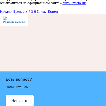
ознакомиться на официальном сайте -
https://mfcto.ru/
.
Начало
Пред.
2
3
4
5
6
След.
Конец
Решаем вместе
Есть вопрос?
Напишите нам
Написать