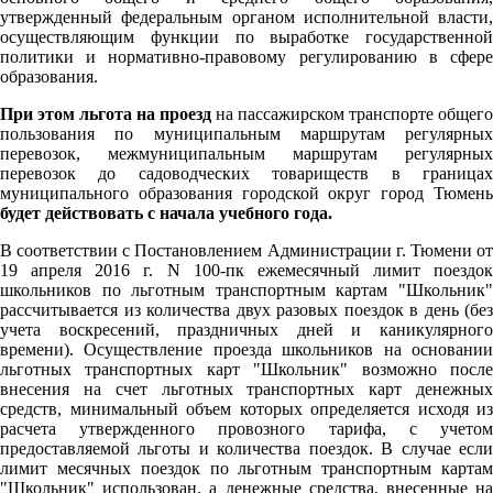
утвержденный федеральным органом исполнительной власти,
осуществляющим функции по выработке государственной
политики и нормативно-правовому регулированию в сфере
образования.
При этом льгота на проезд
на пассажирском транспорте общего
пользования по муниципальным маршрутам регулярных
перевозок, межмуниципальным маршрутам регулярных
перевозок до садоводческих товариществ в границах
муниципального образования городской округ город Тюмень
будет действовать с начала учебного года.
В соответствии с Постановлением Администрации г. Тюмени от
19 апреля 2016 г. N 100-пк ежемесячный лимит поездок
школьников по льготным транспортным картам "Школьник"
рассчитывается из количества двух разовых поездок в день (без
учета воскресений, праздничных дней и каникулярного
времени). Осуществление проезда школьников на основании
льготных транспортных карт "Школьник" возможно после
внесения на счет льготных транспортных карт денежных
средств, минимальный объем которых определяется исходя из
расчета утвержденного провозного тарифа, с учетом
предоставляемой льготы и количества поездок. В случае если
лимит месячных поездок по льготным транспортным картам
"Школьник" использован, а денежные средства, внесенные на