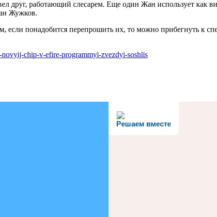
ел друг, работающий слесарем. Еще один Жан использует как виз
Жан Жужков.
ам, если понадобится перепрошить их, то можно прибегнуть к 
-novyij-chip-v-efire-programmyi-zvezdyi-soshlis
Решаем вместе