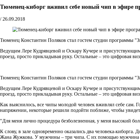
Тюменец-киборг вживил себе новый чип в эфире 
/
26.09.2018
Тюменец Константин Поляков стал гостем студии программы "Зв
Ведущим Лере Кудрявцевой и Оскару Кучере и присутствующим в з
проезд, просто прикладывая руку. Остальные – это цифровая ви
Тюменец Константин Поляков стал гостем студии программы "Зв
Ведущим Лере Кудрявцевой и Оскару Кучере и присутствующим в з
проезд, просто прикладывая руку. Остальные – это цифровая ви
Как выяснилось, все чипы молодой человек вживлял себе сам. Г
напряжении, некоторые решили подойти поближе, чтобы увидет
"Для меня лично процедура безболезненная, у меня высокий бол
К слову, в зале одновременно оказались два человека-киборга.
Жана Жужкова. У мужчины – три чипа. С их помощью мужчина м