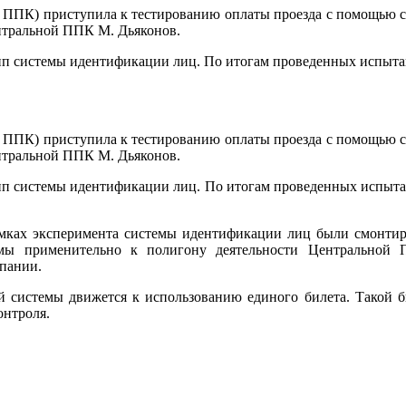
 ППК) приступила к тестированию оплаты проезда с помощью с
нтральной ППК М. Дьяконов.
тип системы идентификации лиц. По итогам проведенных испыта
 ППК) приступила к тестированию оплаты проезда с помощью с
нтральной ППК М. Дьяконов.
тип системы идентификации лиц. По итогам проведенных испыта
рамках эксперимента системы идентификации лиц были смонти
темы применительно к полигону деятельности Центральной
пании.
й системы движется к использованию единого билета. Такой б
онтроля.