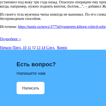
установил под кожу три года назад. Опасную операцию ему пров
когда, например, нужно поднять винтик, болтик...", – добавил 
Из своего тела мужчина чипы никогда не вынимал. По его слов
беспроводным способом.
Источник:
https://tumix.ru/news/37754/tyumenets-kiborg-vzhivil-sebe
Подробнее ››
Начало
Пред.
10
11
12
13
14
След.
Конец
Есть вопрос?
Напишите нам
Написать