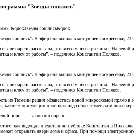
программы "Звезды сошлись"
езды сошлись". В эфир она вышла в минувшее воскресенье, 23 с
але парень рассказала, что всего у него три чипа. "На левой р
зитка и ключ от работы", – поделился Константин Поляков.
езды сошлись". В эфир она вышла в минувшее воскресенье, 23 с
але парень рассказала, что всего у него три чипа. "На левой р
зитка и ключ от работы", – поделился Константин Поляков.
ость из Тюмени решил обзавестись новой микросхемой прямо в эф
ь, какие манипуляции проводил над собой тюменский биохакер.
евой порог", – заключил парень.
 До того, как ведущие представили публике Константина Поляков
ожет открывать двери дома и офиса. При помощи электронного