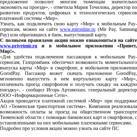
предложение позволит многим тюменцам значительно
экономить на проезде», - отметила Мария Точилова, директор по
развитию продуктов, цифровых и технологических сервисов
платежной системы «Мир».
Узнать, как подключить свою карту «Мир» к мобильным Pay-
сервисам, можно на сайте
www.mironline.ru
(Mir Pay, Samsun
Pay) или обратившись в банк, выпустивший карту.
С полными правилами акции можно ознакомиться на сайте
www.privetmir.ru
и в мобильном приложении «Привет,
Мир!».
«Для удобства подключения пассажиров к мобильным Pay-
сервисам, Газпромбанк обеспечил возможность моментального
выпуска карты «Мир» в смартфоне, в мобильном приложении
GorodPay. Пассажир может скачать приложение GorodPay,
мгновенно выпустить в нем виртуальную карту «Мир»,
оплачивать проезд смартфоном и получать скидку на каждую
поездку», - сообщил Игорь Артамохин, генеральный директор
ООО «Информационные Сети».
Акция проводится платежной системой «Мир» при поддержке
АО «Тюменская транспортная система». Компания реализовала
возможность оплаты за проезд на общественном транспорте
Тюменской области с помощью банковских карт и смартфонов, с
установленными на них мобильными платежными сервисами.
Подробно про условия акции можно узнать на сайте ПС