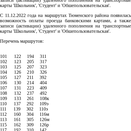
записи (активации) удаленного пополнения на транспортные
карты 'Школьник', 'Студент' и 'Обшепользовательская'.
С 11.12.2022 года на маршрутах Тюменского района появилась
возможность оплаты проезда банковскими картами, а также
записи (активации) удаленного пополнения на транспортные
карты 'Школьник', 'Студент' и 'Обшепользовательская'.
Перечень маршрутов:
101 122 194 311
102 123 205 317
103 125 207 323
104 126 210 326
105 127 211 392
106 130 214 404
107 131 223 409
108 132 237 492
109 133 261 108к
110 137 292 109э
111 139 302 110э
112 160 304 116м
113 161 305 126м
115 162 309 126р
117 192 310 142