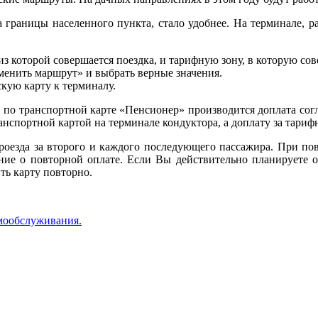
 границы населенного пункта, стало удобнее. На терминале, р
з которой совершается поездка, и тарифную зону, в которую сове
менить маршрут» и выбрать верные значения.
кую карту к терминалу.
 по транспортной карте «Пенсионер» производится доплата согл
ранспортной картой на терминале кондуктора, а доплату за тар
роезда за второго и каждого последующего пассажира. При по
ение о повторной оплате. Если Вы действительно планируете о
ть карту повторно.
мообслуживания.