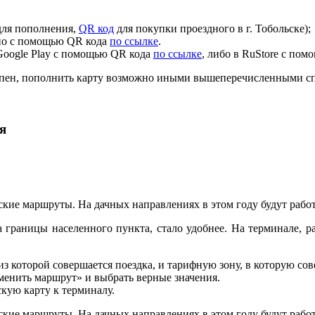
ля пополнения,
QR код
для покупки проездного в г. Тобольске);
жно с помощью QR кода
по ссылке
.
Google Play с помощью QR кода
по ссылке
, либо в RuStore с по
тупен, пополнить карту возможно иными вышеперечисленными с
я
кие маршруты. На дачных направлениях в этом году будут работа
 границы населенного пункта, стало удобнее. На терминале, р
з которой совершается поездка, и тарифную зону, в которую сове
менить маршрут» и выбрать верные значения.
кую карту к терминалу.
кие маршруты. На дачных направлениях в этом году будут работа