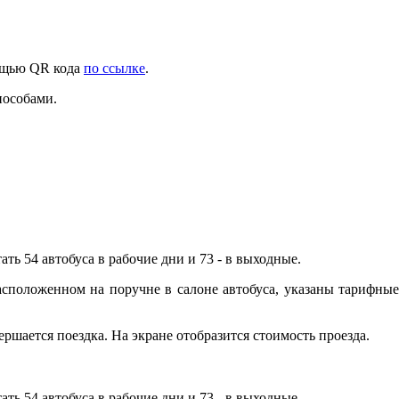
мощью QR кода
по ссылке
.
пособами.
ть 54 автобуса в рабочие дни и 73 - в выходные.
асположенном на поручне в салоне автобуса, указаны тарифные
ршается поездка. На экране отобразится стоимость проезда.
ть 54 автобуса в рабочие дни и 73 - в выходные.