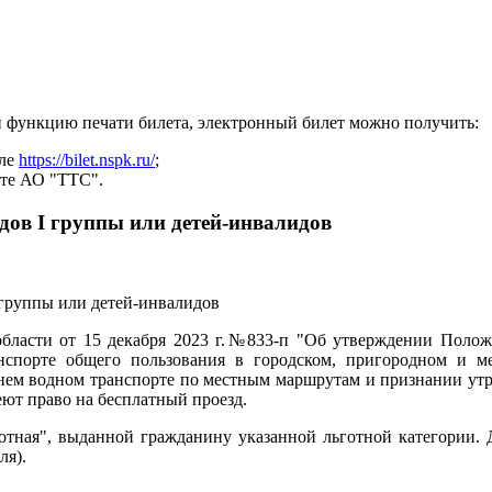
й функцию печати билета, электронный билет можно получить:
але
https://bilet.nspk.ru/
;
йте АО "ТТС".
дов I группы или детей-инвалидов
области от 15 декабря 2023 г.№833-п "Об утверждении Полож
нспорте общего пользования в городском, пригородном и м
нем водном транспорте по местным маршрутам и признании ут
ют право на бесплатный проезд.
готная", выданной гражданину указанной льготной категории.
ля).