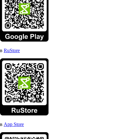
в
RuStore
в
App Store