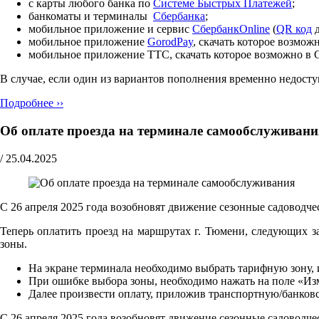
с карты любого банка по
Cистеме Быстрых Платежей
;
банкоматы и терминалы
Сбербанка
;
мобильное приложение и сервис
СбербанкOnline
(
QR код
д
мобильное приложение
GorodPay
, скачать которое возмо
мобильное приложение ТТС, скачать которое возможно в 
В случае, если один из вариантов пополнения временно недос
Подробнее ››
Об оплате проезда на терминале самообслуживани
/
25.04.2025
С 26 апреля 2025 года возобновят движение сезонные садоводчес
Теперь оплатить проезд на маршрутах г. Тюмени, следующих за
зоны.
На экране терминала необходимо выбрать тарифную зону, и
При ошибке выбора зоны, необходимо нажать на поле «Из
Далее произвести оплату, приложив транспортную/банковс
С 26 апреля 2025 года возобновят движение сезонные садоводчес