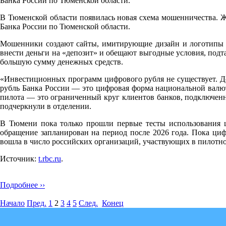
Банка России по Тюменской области.
В Тюменской области появилась новая схема мошенничества. Ж
Банка России по Тюменской области.
Мошенники создают сайты, имитирующие дизайн и логотипы ц
внести деньги на «депозит» и обещают выгодные условия, подт
большую сумму денежных средств.
«Инвестиционных программ цифрового рубля не существует. Д
рубль Банка России — это цифровая форма национальной валют
пилота — это ограниченный круг клиентов банков, подключенн
подчеркнули в отделении.
В Тюмени пока только прошли первые тесты использования ц
обращение запланирован на период после 2026 года. Пока циф
вошла в число российских организаций, участвующих в пилотн
Источник:
t.rbc.ru
.
Подробнее ››
Начало
Пред.
1
2
3
4
5
След.
Конец