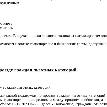
я купленным.
ю карту;
им лицам.
екта. В случае положительного отклика от пассажиров техноло
маются к оплате транспортные и банковские карты, доступна 
роезду граждан льготных категорий
оциальной поддержки по проезду граждан льготных категорий 
 транспорте в пригородном и междугородном сообщении, а та
и от 15.12.2023 №833 (далее - Положение), граждане, относящ