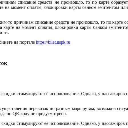
ричинам списание средств не произошло, то по карте образует
арте на момент оплаты, блокировки карты банком-эмитентом и
ким-то причинам списание средств не произошло, то по карте об
 на карте на момент оплаты, блокировки карты банком-эмитен
ости.
бинете на портале
https://bilet.nspk.ru
ток
и скидки стимулируют её использование. Однако, у пассажиров 
осуществления перевозок по разным маршрутам, возможна ситуа
зда по QR-коду не предусмотрена.
и скидки стимулируют её использование. Однако, у пассажиров 