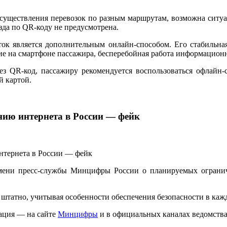
осуществления перевозок по разным маршрутам, возможна ситуа
зда по QR-коду не предусмотрена.
ок является дополнительным онлайн-способом. Его стабильна
ние на смартфоне пассажира, бесперебойная работа информацио
рез QR-код, пассажиру рекомендуется воспользоваться офлай
й картой.
нию интернета в России — фейк
мени пресс-службы Минцифры России о планируемых ограниче
татно, учитывая особенности обеспечения безопасности в каж
ация — на сайте
Минцифры
и в официальных каналах ведомства