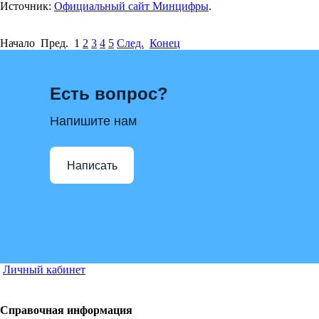
Источник:
Официальный сайт Минцифры
.
Начало Пред.
1
2
3
4
5
След.
Конец
Есть вопрос?
Напишите нам
Написать
Личный кабинет
Справочная информация