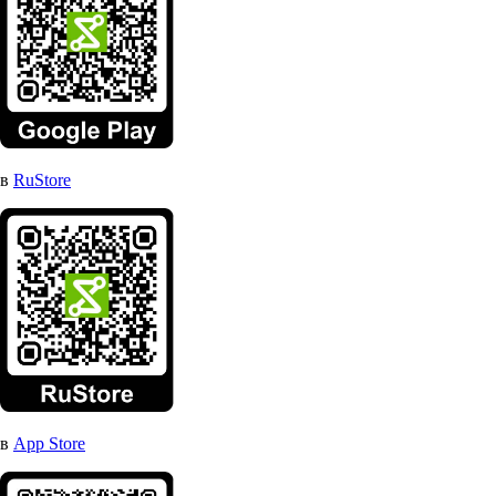
в
RuStore
в
App Store