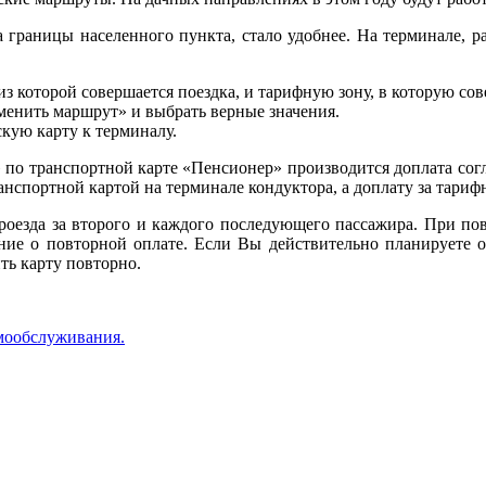
 границы населенного пункта, стало удобнее. На терминале, р
з которой совершается поездка, и тарифную зону, в которую сове
менить маршрут» и выбрать верные значения.
кую карту к терминалу.
 по транспортной карте «Пенсионер» производится доплата согл
ранспортной картой на терминале кондуктора, а доплату за тар
роезда за второго и каждого последующего пассажира. При по
ение о повторной оплате. Если Вы действительно планируете о
ть карту повторно.
мообслуживания.