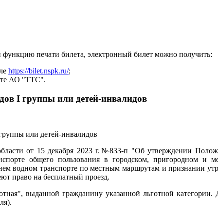
й функцию печати билета, электронный билет можно получить:
але
https://bilet.nspk.ru/
;
йте АО "ТТС".
дов I группы или детей-инвалидов
области от 15 декабря 2023 г.№833-п "Об утверждении Полож
нспорте общего пользования в городском, пригородном и м
нем водном транспорте по местным маршрутам и признании ут
ют право на бесплатный проезд.
готная", выданной гражданину указанной льготной категории.
ля).