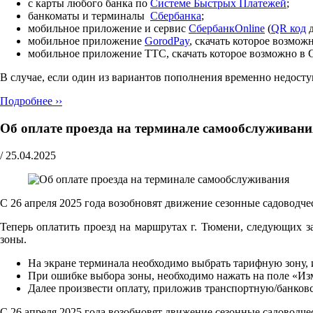
с карты любого банка по
Cистеме Быстрых Платежей
;
банкоматы и терминалы
Сбербанка
;
мобильное приложение и сервис
СбербанкOnline
(
QR код
д
мобильное приложение
GorodPay
, скачать которое возмо
мобильное приложение ТТС, скачать которое возможно в 
В случае, если один из вариантов пополнения временно недос
Подробнее ››
Об оплате проезда на терминале самообслуживани
/
25.04.2025
С 26 апреля 2025 года возобновят движение сезонные садоводчес
Теперь оплатить проезд на маршрутах г. Тюмени, следующих за
зоны.
На экране терминала необходимо выбрать тарифную зону, и
При ошибке выбора зоны, необходимо нажать на поле «Из
Далее произвести оплату, приложив транспортную/банковс
С 26 апреля 2025 года возобновят движение сезонные садоводчес