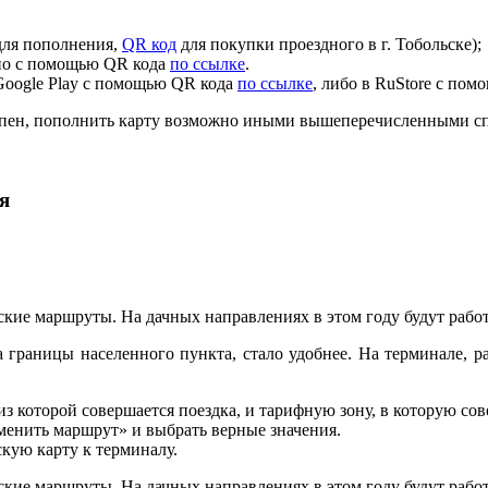
ля пополнения,
QR код
для покупки проездного в г. Тобольске);
жно с помощью QR кода
по ссылке
.
Google Play с помощью QR кода
по ссылке
, либо в RuStore с по
тупен, пополнить карту возможно иными вышеперечисленными с
я
кие маршруты. На дачных направлениях в этом году будут работа
 границы населенного пункта, стало удобнее. На терминале, р
з которой совершается поездка, и тарифную зону, в которую сове
менить маршрут» и выбрать верные значения.
кую карту к терминалу.
кие маршруты. На дачных направлениях в этом году будут работа