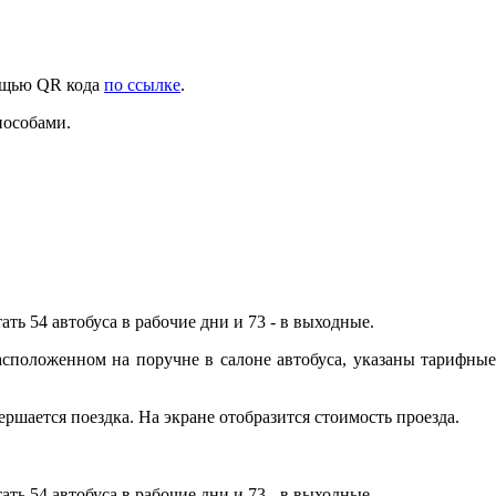
мощью QR кода
по ссылке
.
пособами.
ть 54 автобуса в рабочие дни и 73 - в выходные.
асположенном на поручне в салоне автобуса, указаны тарифные
ршается поездка. На экране отобразится стоимость проезда.
ть 54 автобуса в рабочие дни и 73 - в выходные.