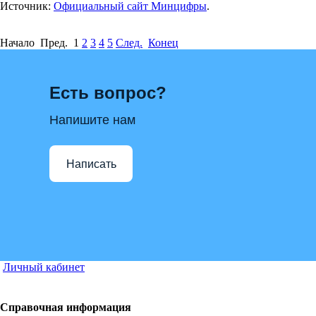
Источник:
Официальный сайт Минцифры
.
Начало Пред.
1
2
3
4
5
След.
Конец
Есть вопрос?
Напишите нам
Написать
Личный кабинет
Справочная информация