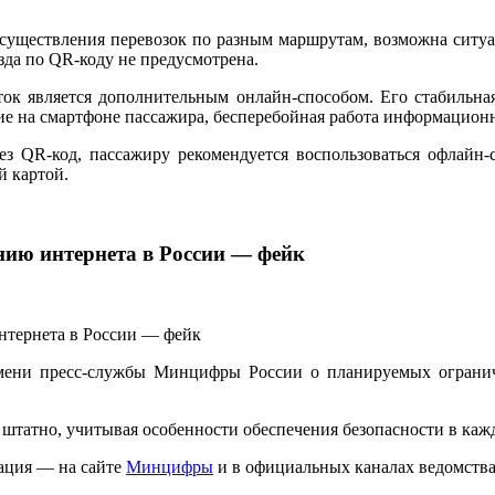
осуществления перевозок по разным маршрутам, возможна ситуа
зда по QR-коду не предусмотрена.
ок является дополнительным онлайн-способом. Его стабильна
ние на смартфоне пассажира, бесперебойная работа информацио
рез QR-код, пассажиру рекомендуется воспользоваться офлай
й картой.
нию интернета в России — фейк
мени пресс-службы Минцифры России о планируемых ограниче
татно, учитывая особенности обеспечения безопасности в каж
ация — на сайте
Минцифры
и в официальных каналах ведомства