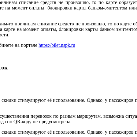
ричинам списание средств не произошло, то по карте образует
арте на момент оплаты, блокировки карты банком-эмитентом и
ким-то причинам списание средств не произошло, то по карте об
 на карте на момент оплаты, блокировки карты банком-эмитен
ости.
бинете на портале
https://bilet.nspk.ru
ток
и скидки стимулируют её использование. Однако, у пассажиров 
осуществления перевозок по разным маршрутам, возможна ситуа
зда по QR-коду не предусмотрена.
и скидки стимулируют её использование. Однако, у пассажиров 