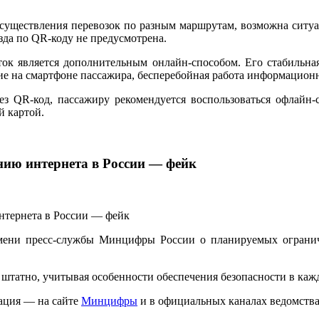
осуществления перевозок по разным маршрутам, возможна ситуа
зда по QR-коду не предусмотрена.
ок является дополнительным онлайн-способом. Его стабильна
ние на смартфоне пассажира, бесперебойная работа информацио
рез QR-код, пассажиру рекомендуется воспользоваться офлай
й картой.
нию интернета в России — фейк
мени пресс-службы Минцифры России о планируемых ограниче
татно, учитывая особенности обеспечения безопасности в каж
ация — на сайте
Минцифры
и в официальных каналах ведомства