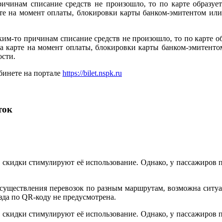
ричинам списание средств не произошло, то по карте образует
арте на момент оплаты, блокировки карты банком-эмитентом и
ким-то причинам списание средств не произошло, то по карте об
 на карте на момент оплаты, блокировки карты банком-эмитен
ости.
бинете на портале
https://bilet.nspk.ru
ток
и скидки стимулируют её использование. Однако, у пассажиров 
осуществления перевозок по разным маршрутам, возможна ситуа
зда по QR-коду не предусмотрена.
и скидки стимулируют её использование. Однако, у пассажиров 