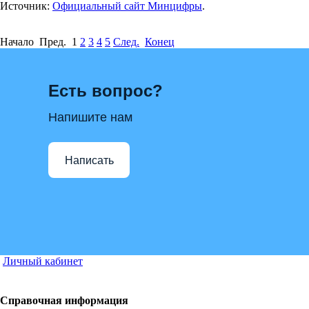
Источник:
Официальный сайт Минцифры
.
Начало Пред.
1
2
3
4
5
След.
Конец
Есть вопрос?
Напишите нам
Написать
Личный кабинет
Справочная информация