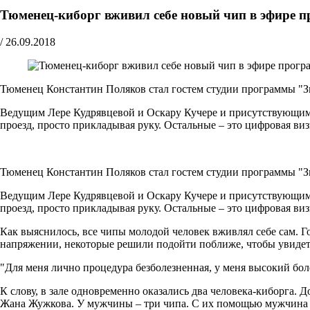
Тюменец-киборг вживил себе новый чип в эфире 
/
26.09.2018
Тюменец Константин Поляков стал гостем студии программы "Зв
Ведущим Лере Кудрявцевой и Оскару Кучере и присутствующим в з
проезд, просто прикладывая руку. Остальные – это цифровая ви
Тюменец Константин Поляков стал гостем студии программы "Зв
Ведущим Лере Кудрявцевой и Оскару Кучере и присутствующим в з
проезд, просто прикладывая руку. Остальные – это цифровая ви
Как выяснилось, все чипы молодой человек вживлял себе сам. Г
напряжении, некоторые решили подойти поближе, чтобы увидет
"Для меня лично процедура безболезненная, у меня высокий бол
К слову, в зале одновременно оказались два человека-киборга.
Жана Жужкова. У мужчины – три чипа. С их помощью мужчина м