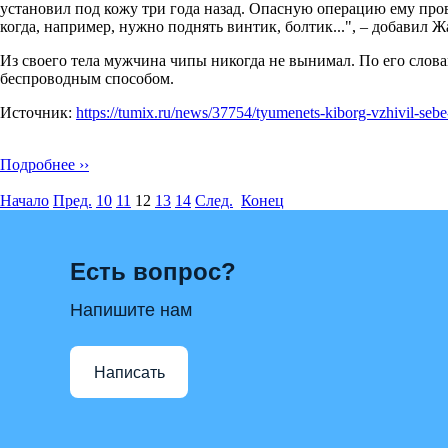
установил под кожу три года назад. Опасную операцию ему пров
когда, например, нужно поднять винтик, болтик...", – добавил 
Из своего тела мужчина чипы никогда не вынимал. По его слов
беспроводным способом.
Источник:
https://tumix.ru/news/37754/tyumenets-kiborg-vzhivil-sebe
Подробнее ››
Начало
Пред.
10
11
12
13
14
След.
Конец
Есть вопрос?
Напишите нам
Написать