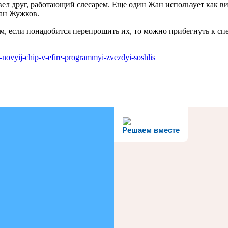
ел друг, работающий слесарем. Еще один Жан использует как виз
Жан Жужков.
ам, если понадобится перепрошить их, то можно прибегнуть к 
-novyij-chip-v-efire-programmyi-zvezdyi-soshlis
Решаем вместе