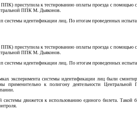
 ППК) приступила к тестированию оплаты проезда с помощью с
нтральной ППК М. Дьяконов.
тип системы идентификации лиц. По итогам проведенных испыта
 ППК) приступила к тестированию оплаты проезда с помощью с
нтральной ППК М. Дьяконов.
тип системы идентификации лиц. По итогам проведенных испыта
рамках эксперимента системы идентификации лиц были смонти
темы применительно к полигону деятельности Центральной
пании.
й системы движется к использованию единого билета. Такой б
онтроля.