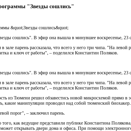
программы "Звезды сошлись"
езды сошлись". В эфир она вышла в минувшее воскресенье, 23 с
але парень рассказала, что всего у него три чипа. "На левой р
зитка и ключ от работы", – поделился Константин Поляков.
езды сошлись". В эфир она вышла в минувшее воскресенье, 23 с
але парень рассказала, что всего у него три чипа. "На левой р
зитка и ключ от работы", – поделился Константин Поляков.
ость из Тюмени решил обзавестись новой микросхемой прямо в эф
ь, какие манипуляции проводил над собой тюменский биохакер.
евой порог", – заключил парень.
 До того, как ведущие представили публике Константина Поляков
ожет открывать двери дома и офиса. При помощи электронного