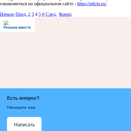
ознакомиться на официальном сайте -
https://mfcto.ru/
.
Начало
Пред.
2
3
4
5
6
След.
Конец
Решаем вместе
Есть вопрос?
Напишите нам
Написать