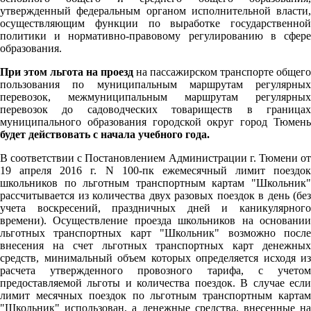
утвержденный федеральным органом исполнительной власти,
осуществляющим функции по выработке государственной
политики и нормативно-правовому регулированию в сфере
образования.
При этом льгота на проезд
на пассажирском транспорте общего
пользования по муниципальным маршрутам регулярных
перевозок, межмуниципальным маршрутам регулярных
перевозок до садоводческих товариществ в границах
муниципального образования городской округ город Тюмень
будет действовать с начала учебного года.
В соответствии с Постановлением Администрации г. Тюмени от
19 апреля 2016 г. N 100-пк ежемесячный лимит поездок
школьников по льготным транспортным картам "Школьник"
рассчитывается из количества двух разовых поездок в день (без
учета воскресений, праздничных дней и каникулярного
времени). Осуществление проезда школьников на основании
льготных транспортных карт "Школьник" возможно после
внесения на счет льготных транспортных карт денежных
средств, минимальный объем которых определяется исходя из
расчета утвержденного провозного тарифа, с учетом
предоставляемой льготы и количества поездок. В случае если
лимит месячных поездок по льготным транспортным картам
"Школьник" использован, а денежные средства, внесенные на