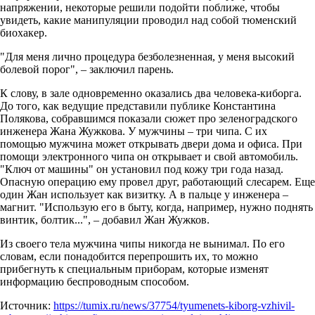
напряжении, некоторые решили подойти поближе, чтобы
увидеть, какие манипуляции проводил над собой тюменский
биохакер.
"Для меня лично процедура безболезненная, у меня высокий
болевой порог", – заключил парень.
К слову, в зале одновременно оказались два человека-киборга.
До того, как ведущие представили публике Константина
Полякова, собравшимся показали сюжет про зеленоградского
инженера Жана Жужкова. У мужчины – три чипа. С их
помощью мужчина может открывать двери дома и офиса. При
помощи электронного чипа он открывает и свой автомобиль.
"Ключ от машины" он установил под кожу три года назад.
Опасную операцию ему провел друг, работающий слесарем. Еще
один Жан использует как визитку. А в пальце у инженера –
магнит. "Использую его в быту, когда, например, нужно поднять
винтик, болтик...", – добавил Жан Жужков.
Из своего тела мужчина чипы никогда не вынимал. По его
словам, если понадобится перепрошить их, то можно
прибегнуть к специальным приборам, которые изменят
информацию беспроводным способом.
Источник:
https://tumix.ru/news/37754/tyumenets-kiborg-vzhivil-