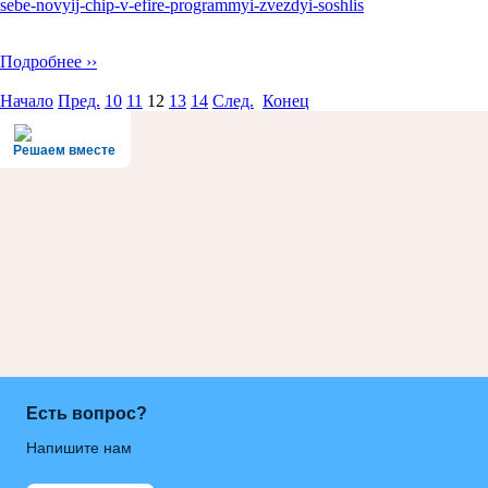
sebe-novyij-chip-v-efire-programmyi-zvezdyi-soshlis
Подробнее ››
Начало
Пред.
10
11
12
13
14
След.
Конец
Решаем вместе
Есть вопрос?
Напишите нам