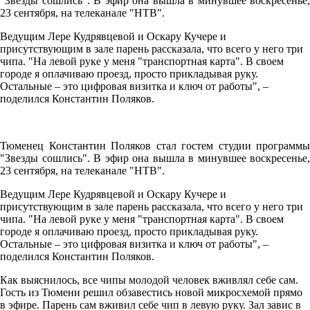
"Звезды сошлись". В эфир она вышла в минувшее воскресенье,
23 сентября, на телеканале "НТВ".
Ведущим Лере Кудрявцевой и Оскару Кучере и
присутствующим в зале парень рассказала, что всего у него три
чипа. "На левой руке у меня "транспортная карта". В своем
городе я оплачиваю проезд, просто прикладывая руку.
Остальные – это цифровая визитка и ключ от работы", –
поделился Константин Поляков.
Тюменец Константин Поляков стал гостем студии программы
"Звезды сошлись". В эфир она вышла в минувшее воскресенье,
23 сентября, на телеканале "НТВ".
Ведущим Лере Кудрявцевой и Оскару Кучере и
присутствующим в зале парень рассказала, что всего у него три
чипа. "На левой руке у меня "транспортная карта". В своем
городе я оплачиваю проезд, просто прикладывая руку.
Остальные – это цифровая визитка и ключ от работы", –
поделился Константин Поляков.
Как выяснилось, все чипы молодой человек вживлял себе сам.
Гость из Тюмени решил обзавестись новой микросхемой прямо
в эфире. Парень сам вживил себе чип в левую руку. Зал завис в