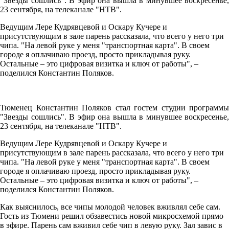
"Звезды сошлись". В эфир она вышла в минувшее воскресенье,
23 сентября, на телеканале "НТВ".
Ведущим Лере Кудрявцевой и Оскару Кучере и
присутствующим в зале парень рассказала, что всего у него три
чипа. "На левой руке у меня "транспортная карта". В своем
городе я оплачиваю проезд, просто прикладывая руку.
Остальные – это цифровая визитка и ключ от работы", –
поделился Константин Поляков.
Тюменец Константин Поляков стал гостем студии программы
"Звезды сошлись". В эфир она вышла в минувшее воскресенье,
23 сентября, на телеканале "НТВ".
Ведущим Лере Кудрявцевой и Оскару Кучере и
присутствующим в зале парень рассказала, что всего у него три
чипа. "На левой руке у меня "транспортная карта". В своем
городе я оплачиваю проезд, просто прикладывая руку.
Остальные – это цифровая визитка и ключ от работы", –
поделился Константин Поляков.
Как выяснилось, все чипы молодой человек вживлял себе сам.
Гость из Тюмени решил обзавестись новой микросхемой прямо
в эфире. Парень сам вживил себе чип в левую руку. Зал завис в