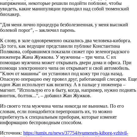
напряжении, некоторые решили подойти поближе, чтобы
увидеть, какие манипуляции проводил над собой тюменский
биохакер.
"Для меня лично процедура безболезненная, у меня высокий
болевой порог", – заключил парень.
К слову, в зале одновременно оказались два человека-киборга.
До того, как ведущие представили публике Константина
Полякова, собравшимся показали сюжет про зеленоградского
инженера Жана Жужкова. У мужчины – три чипа. С их
помощью мужчина может открывать двери дома и офиса. При
помощи электронного чипа он открывает и свой автомобиль.
"Ключ от машины" он установил под кожу три года назад.
Опасную операцию ему провел друг, работающий слесарем. Еще
один Жан использует как визитку. А в пальце у инженера –
магнит. "Использую его в быту, когда, например, нужно поднять
винтик, болтик...", – добавил Жан Жужков.
Из своего тела мужчина чипы никогда не вынимал. По его
словам, если понадобится перепрошить их, то можно
прибегнуть к специальным приборам, которые изменят
информацию беспроводным способом.
Источник:
https://tumix.ru/news/37754/tyumenets-kiborg-vzhivil-