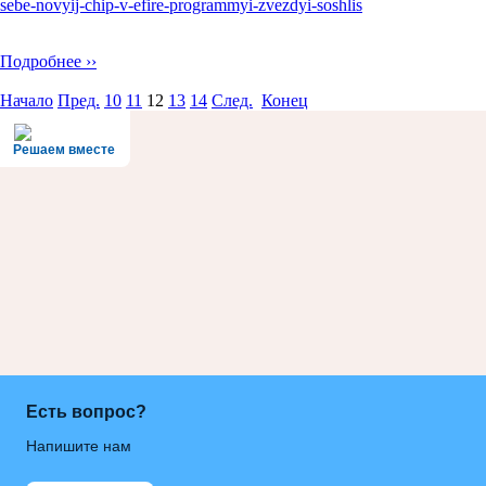
sebe-novyij-chip-v-efire-programmyi-zvezdyi-soshlis
Подробнее ››
Начало
Пред.
10
11
12
13
14
След.
Конец
Решаем вместе
Есть вопрос?
Напишите нам