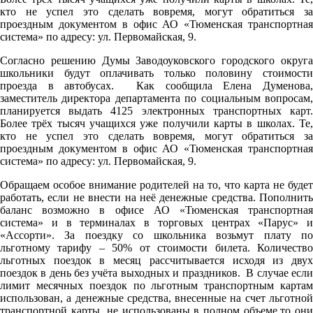
кто не успел это сделать вовремя, могут обратиться за
проездным документом в офис АО «Тюменская транспортная
система» по адресу: ул. Первомайская, 9.
Cогласно решению Думы Заводоуковского городского округа
школьники будут оплачивать только половину стоимости
проезда в автобусах. Как сообщила Елена Думенова,
заместитель директора департамента по социальным вопросам,
планируется выдать 4125 электронных транспортных карт.
Более трёх тысяч учащихся уже получили карты в школах. Те,
кто не успел это сделать вовремя, могут обратиться за
проездным документом в офис АО «Тюменская транспортная
система» по адресу: ул. Первомайская, 9.
Обращаем особое внимание родителей на то, что карта не будет
работать, если не внести на неё денежные средства. Пополнить
баланс возможно в офисе АО «Тюменская транспортная
система» и в терминалах в торговых центрах «Парус» и
«Ассорти». За поездку со школьника возьмут плату по
льготному тарифу – 50% от стоимости билета. Количество
льготных поездок в месяц рассчитывается исходя из двух
поездок в день без учёта выходных и праздников. В случае если
лимит месячных поездок по льготным транспортным картам
использован, а денежные средства, внесенные на счет льготной
транспортной карты, не использованы в полном объеме,то они