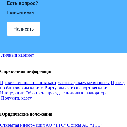
Есть вопрос?
Напишите нам
Написать
Личный кабинет
Справочная информация
Правила использования карт
Часто задаваемые вопросы
Проезд
по банковским картам
Виртуальная транспортная карта
Инструкции
Об оплате проезда с помощью валидатора
Получить карту
Юридические положения
Открытая информация АО “ТТС”
Офисы АО “ТТС”