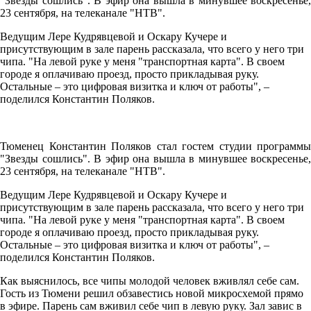
"Звезды сошлись". В эфир она вышла в минувшее воскресенье,
23 сентября, на телеканале "НТВ".
Ведущим Лере Кудрявцевой и Оскару Кучере и
присутствующим в зале парень рассказала, что всего у него три
чипа. "На левой руке у меня "транспортная карта". В своем
городе я оплачиваю проезд, просто прикладывая руку.
Остальные – это цифровая визитка и ключ от работы", –
поделился Константин Поляков.
Тюменец Константин Поляков стал гостем студии программы
"Звезды сошлись". В эфир она вышла в минувшее воскресенье,
23 сентября, на телеканале "НТВ".
Ведущим Лере Кудрявцевой и Оскару Кучере и
присутствующим в зале парень рассказала, что всего у него три
чипа. "На левой руке у меня "транспортная карта". В своем
городе я оплачиваю проезд, просто прикладывая руку.
Остальные – это цифровая визитка и ключ от работы", –
поделился Константин Поляков.
Как выяснилось, все чипы молодой человек вживлял себе сам.
Гость из Тюмени решил обзавестись новой микросхемой прямо
в эфире. Парень сам вживил себе чип в левую руку. Зал завис в