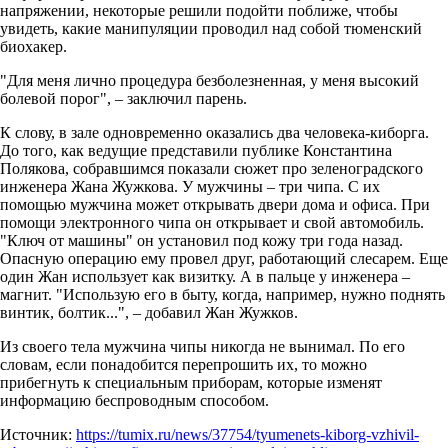
напряжении, некоторые решили подойти поближе, чтобы
увидеть, какие манипуляции проводил над собой тюменский
биохакер.
"Для меня лично процедура безболезненная, у меня высокий
болевой порог", – заключил парень.
К слову, в зале одновременно оказались два человека-киборга.
До того, как ведущие представили публике Константина
Полякова, собравшимся показали сюжет про зеленоградского
инженера Жана Жужкова. У мужчины – три чипа. С их
помощью мужчина может открывать двери дома и офиса. При
помощи электронного чипа он открывает и свой автомобиль.
"Ключ от машины" он установил под кожу три года назад.
Опасную операцию ему провел друг, работающий слесарем. Еще
один Жан использует как визитку. А в пальце у инженера –
магнит. "Использую его в быту, когда, например, нужно поднять
винтик, болтик...", – добавил Жан Жужков.
Из своего тела мужчина чипы никогда не вынимал. По его
словам, если понадобится перепрошить их, то можно
прибегнуть к специальным приборам, которые изменят
информацию беспроводным способом.
Источник:
https://tumix.ru/news/37754/tyumenets-kiborg-vzhivil-