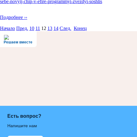
sebe-novyij-chip-v-efire-programmyi-zvezdyi-soshlis
Подробнее ››
Начало
Пред.
10
11
12
13
14
След.
Конец
Решаем вместе
Есть вопрос?
Напишите нам