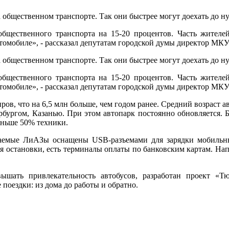
 общественном транспорте. Так они быстрее могут доехать до н
бщественного транспорта на 15-20 процентов. Часть жителе
автомобиле», - рассказал депутатам городской думы директор М
 общественном транспорте. Так они быстрее могут доехать до н
бщественного транспорта на 15-20 процентов. Часть жителе
автомобиле», - рассказал депутатам городской думы директор М
ов, что на 6,5 млн больше, чем годом ранее. Средний возраст ав
бургом, Казанью. При этом автопарк постоянно обновляется. Бо
меньше 50% техники.
таемые ЛиАЗы оснащены USB-разъемами для зарядки мобильн
ся остановки, есть терминалы оплаты по банковским картам. На
ышать привлекательность автобусов, разработан проект «Тю
е поездки: из дома до работы и обратно.