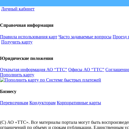
Личный кабинет
Справочная информация
Правила использования карт
Часто задаваемые вопросы
Проезд 
Получить карту
Юридические положения
Открытая информация АО “ТТС”
Офисы АО “ТТС”
Соглашение
Пополнить карту
Бизнесу
Перевозчикам
Кондукторам
Корпоративные карты
(С) АО «ТТС». Все материалы портала могут быть воспроизведе
ограничений по объему и срокам публикации. Единственным усл