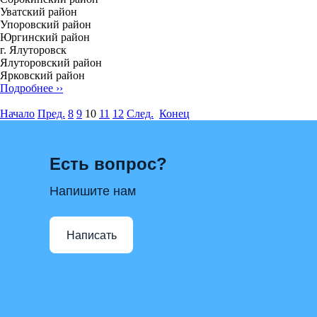
Уватский район
Упоровский район
Юргинский район
г. Ялуторовск
Ялуторовский район
Ярковский район
Подробнее ››
Начало
Пред.
8
9
10
11
12
След.
Конец
Есть вопрос?
Напишите нам
Написать