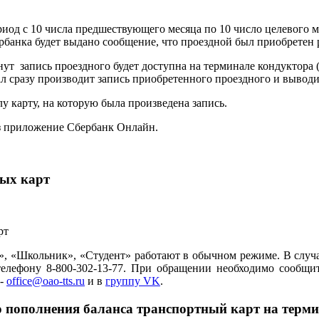
иод с 10 числа предшествующего месяца по 10 число целевого м
рбанка будет выдано сообщение, что проездной был приобретен 
нут запись проездного будет доступна на терминале кондуктора
нал сразу производит запись приобретенного проездного и вы
 карту, на которую была произведена запись.
з приложение Сбербанк Онлайн.
ных карт
р», «Школьник», «Студент» работают в обычном режиме. В слу
елефону 8-800-302-13-77. При обращении необходимо сообщи
 -
office@oao-tts.ru
и в
группу VK
.
го пополнения баланса транспортный карт на терм