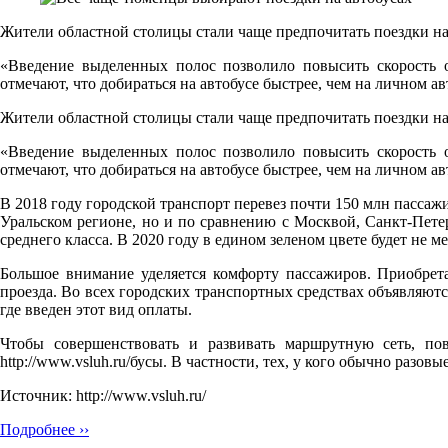
Жители областной столицы стали чаще предпочитать поездки на
«Введение выделенных полос позволило повысить скорость о
отмечают, что добираться на автобусе быстрее, чем на личном 
Жители областной столицы стали чаще предпочитать поездки на
«Введение выделенных полос позволило повысить скорость о
отмечают, что добираться на автобусе быстрее, чем на личном 
В 2018 году городской транспорт перевез почти 150 млн пассажир
Уральском регионе, но и по сравнению с Москвой, Санкт-Петер
среднего класса. В 2020 году в едином зеленом цвете будет не 
Большое внимание уделяется комфорту пассажиров. Приобре
проезда. Во всех городских транспортных средствах объявляют
где введен этот вид оплаты.
Чтобы совершенствовать и развивать маршрутную сеть, пов
http://www.vsluh.ru/бусы. В частности, тех, у кого обычно разовы
Источник: http://www.vsluh.ru/
Подробнее ››