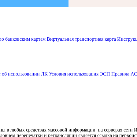
по банковским картам
Виртуальная транспортная карта
Инструк
 об использовании ЛК
Условия использования ЭСП
Правила А
ны в любых средствах массовой информации, на серверах сети 
овием перепечатки и ретрансляции является ссылка на первоис