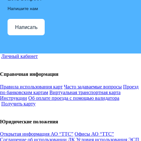
Напишите нам
Написать
Личный кабинет
Справочная информация
Правила использования карт
Часто задаваемые вопросы
Проезд
по банковским картам
Виртуальная транспортная карта
Инструкции
Об оплате проезда с помощью валидатора
Получить карту
Юридические положения
Открытая информация АО “ТТС”
Офисы АО “ТТС”
Соглашение об использовании ЛК
Условия использования ЭСП