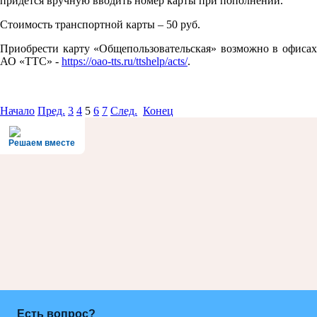
придется вручную вводить номер карты при пополнении.
Стоимость транспортной карты – 50 руб.
Приобрести карту «Общепользовательская» возможно в офисах
АО «ТТС» -
https://oao-tts.ru/ttshelp/acts/
.
Начало
Пред.
3
4
5
6
7
След.
Конец
Решаем вместе
Есть вопрос?