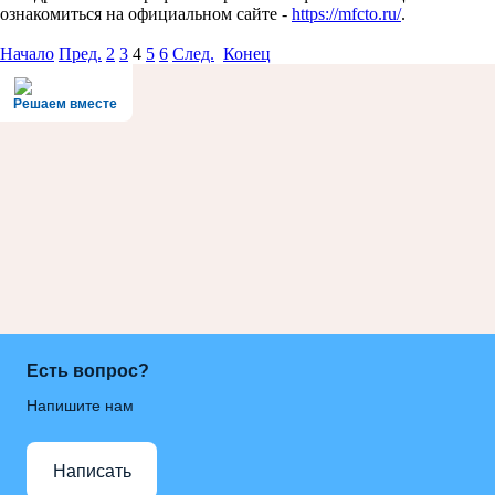
ознакомиться на официальном сайте -
https://mfcto.ru/
.
Начало
Пред.
2
3
4
5
6
След.
Конец
Решаем вместе
Есть вопрос?
Напишите нам
Написать