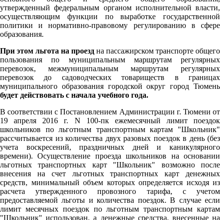
утвержденный федеральным органом исполнительной власти,
осуществляющим функции по выработке государственной
политики и нормативно-правовому регулированию в сфере
образования.
При этом льгота на проезд
на пассажирском транспорте общего
пользования по муниципальным маршрутам регулярных
перевозок, межмуниципальным маршрутам регулярных
перевозок до садоводческих товариществ в границах
муниципального образования городской округ город Тюмень
будет действовать с начала учебного года.
В соответствии с Постановлением Администрации г. Тюмени от
19 апреля 2016 г. N 100-пк ежемесячный лимит поездок
школьников по льготным транспортным картам "Школьник"
рассчитывается из количества двух разовых поездок в день (без
учета воскресений, праздничных дней и каникулярного
времени). Осуществление проезда школьников на основании
льготных транспортных карт "Школьник" возможно после
внесения на счет льготных транспортных карт денежных
средств, минимальный объем которых определяется исходя из
расчета утвержденного провозного тарифа, с учетом
предоставляемой льготы и количества поездок. В случае если
лимит месячных поездок по льготным транспортным картам
"Школьник" использован, а денежные средства, внесенные на