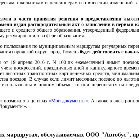
удентам, школьникам и пенсионерам и о внесении изменений в
слуги в части принятия решения о предоставлении льгот
мени издан распорядительный акт о зачислении в первый к
бщего и среднего общего образования, утвержденный федерал
му регулированию в сфере образования.
го пользования по муниципальным маршрутам регулярных пере
вания городской округ город Тюмень
будет действовать с начала
 от 19 апреля 2016 г. N 100-пк ежемесячный лимит поездо
ез учета воскресений, праздничных дней и каникулярного врем
ет льготных транспортных карт денежных средств, минимальный
ества поездок. В случае если лимит месячных поездок по льго
е использованы в полном объеме, то они переносятся на след
к» возможно в центрах
«Мои документы»
. А также в электронно
 Документы».
ных маршрутах, обслуживаемых ООО "Автобус", пр