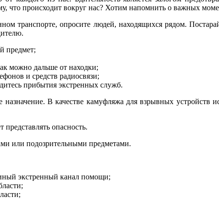
у, что происходит вокруг нас? Хотим напомнить о важных моме
м транспорте, опросите людей, находящихся рядом. Постарайте
дителю.
й предмет;
как можно дальше от находки;
фонов и средств радиосвязи;
дитесь прибытия экстренных служб.
 назначение. В качестве камуфляжа для взрывных устройств и
т представлять опасность.
ами или подозрительными предметами.
диный экстренный канал помощи;
бласти;
ласти;