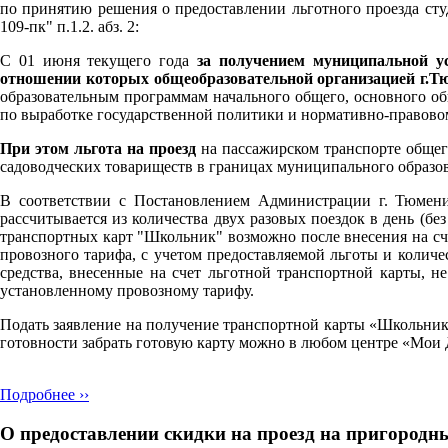
по принятию решения о предоставлении льготного проезда ст
109-пк" п.1.2. абз. 2:
С 01 июня текущего года
за получением муниципальной у
отношении которых общеобразовательной организацией г.Тю
образовательным программам начального общего, основного о
по выработке государственной политики и нормативно-правово
При этом льгота на проезд
на пассажирском транспорте обще
садоводческих товариществ в границах муниципального образо
В соответствии с Постановлением Администрации г. Тюмени
рассчитывается из количества двух разовых поездок в день (б
транспортных карт "Школьник" возможно после внесения на сч
провозного тарифа, с учетом предоставляемой льготы и колич
средства, внесенные на счет льготной транспортной карты, н
установленному провозному тарифу.
Подать заявление на получение транспортной карты «Школьни
готовности забрать готовую карту можно в любом центре «Мои
Подробнее ››
О предоставлении скидки на проезд на пригород