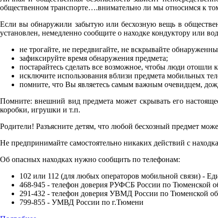
общественном транспорте….внимательно ли мы относимся к том
Если вы обнаружили забытую или бесхозную вещь в общественно
установлен, немедленно сообщите о находке кондуктору или во
не трогайте, не передвигайте, не вскрывайте обнаруженны
зафиксируйте время обнаружения предмета;
постарайтесь сделать все возможное, чтобы люди отошли 
исключите использования вблизи предмета мобильных теле
помните, что Вы являетесь самым важным очевидцем, дож
Помните: внешний вид предмета может скрывать его настоящее
коробки, игрушки и т.п.
Родители! Разъясните детям, что любой бесхозный предмет може
Не предпринимайте самостоятельно никаких действий с находк
Об опасных находках нужно сообщить по телефонам:
102 или 112 (для любых операторов мобильной связи) - Е
468-945 - телефон доверия РУФСБ России по Тюменской о
291-432 - телефон доверия УВМД России по Тюменской об
799-855 - УМВД России по г.Тюмени