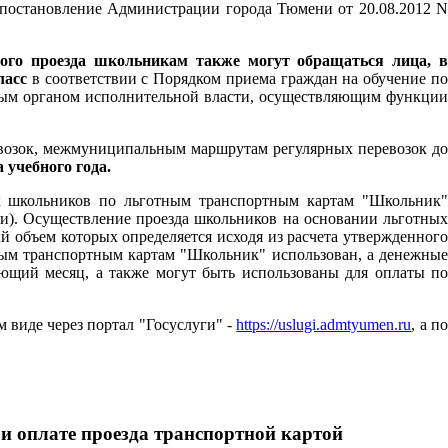
 постановление Администрации города Тюмени от 20.08.2012 N
ного проезда школьникам также могут обращаться лица, 
ласс
в соответствии с Порядком приема граждан на обучение п
ьным органом исполнительной власти, осуществляющим функции
возок, межмуниципальным маршрутам регулярных перевозок до
 учебного года.
к школьников по льготным транспортным картам "Школьник"
ени). Осуществление проезда школьников на основании льготных
 объем которых определяется исходя из расчета утвержденного
тным транспортным картам "Школьник" использован, а денежные
ующий месяц, а также могут быть использованы для оплаты по
м виде через портал "Госуслуги" -
https://uslugi.admtyumen.ru
, а п
и оплате проезда транспортной картой