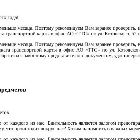
 меньше месяца. Поэтому рекомендуем Вам заранее проверить, 
ата транспортной карты в офис АО «ТТС» по ул. Котовского, 52
 меньше месяца. Поэтому рекомендуем Вам заранее проверить, 
иката транспортной карты в офис АО «ТТС» по ул. Котовского
 обратиться законному представителю с документом, удостовер
предметов
о от каждого из нас. Бдительность является залогом предот
у, что происходит вокруг нас? Хотим напомнить о важных моме
о от каждого из нас. Бдительность является залогом предот