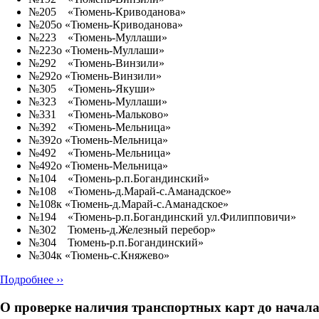
№205 «Тюмень-Криводанова»
№205о «Тюмень-Криводанова»
№223 «Тюмень-Муллаши»
№223о «Тюмень-Муллаши»
№292 «Тюмень-Винзили»
№292о «Тюмень-Винзили»
№305 «Тюмень-Якуши»
№323 «Тюмень-Муллаши»
№331 «Тюмень-Мальково»
№392 «Тюмень-Мельница»
№392о «Тюмень-Мельница»
№492 «Тюмень-Мельница»
№492о «Тюмень-Мельница»
№104 «Тюмень-р.п.Богандинский»
№108 «Тюмень-д.Марай-с.Аманадское»
№108к «Тюмень-д.Марай-с.Аманадское»
№194 «Тюмень-р.п.Богандинский ул.Филипповичи»
№302 Тюмень-д.Железный перебор»
№304 Тюмень-р.п.Богандинский»
№304к «Тюмень-с.Княжево»
Подробнее ››
О проверке наличия транспортных карт до начала