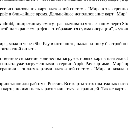
го использования карт платежной системы "Мир" в электронном
ple в ближайшее время. Дальнейшее использование карт "Мир" в
ndroid, по-прежнему смогут расплачиваться телефоном через Sb
атой на экране смартфона отображается сумма операции", - уточ
ир", можно через SberPay в интернете, нажав кнопку быстрой оп
контактной оплаты.
твенное снижение количества загрузок новых карт в платежный 
 оплата уже загруженными в сервис Apple Pay картами "Мир" пр
граничила оплату картами платежной системы "Мир" и начала п
приостановили работу в России. Все карты этих платежных сис
а карте, но ими нельзя расплачиваться за границей. Также карты