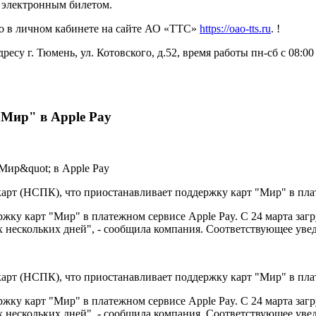
я электронным билетом.
о в личном кабинете на сайте АО «ТТС»
https://oao-tts.ru
. !
г. Тюмень, ул. Котовского, д.52, время работы пн-сб с 08:00 до 
"Мир" в Apple Pay
рт (НСПК), что приостанавливает поддержку карт "Мир" в пла
у карт "Мир" в платежном сервисе Apple Pay. С 24 марта загру
х нескольких дней", - сообщила компания. Соответствующее уве
рт (НСПК), что приостанавливает поддержку карт "Мир" в пла
у карт "Мир" в платежном сервисе Apple Pay. С 24 марта загру
х нескольких дней", - сообщила компания. Соответствующее уве