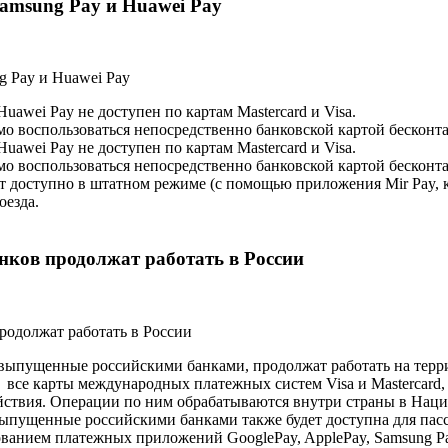
Samsung Pay и Huawei Pay
uawei Pay не доступен по картам Mastercard и Visa.
о воспользоваться непосредственно банковской картой бесконта
uawei Pay не доступен по картам Mastercard и Visa.
о воспользоваться непосредственно банковской картой бесконта
 доступно в штатном режиме (с помощью приложения Mir Pay, к
оезда.
нков продолжат работать в России
, выпущенные российскими банками, продолжат работать на тер
) все карты международных платежных систем Visa и Mastercard
йствия. Операции по ним обрабатываются внутри страны в Нацио
 выпущенные российскими банками также будет доступна для пас
ованием платежных приложений GooglePay, ApplePay, Samsung Pa