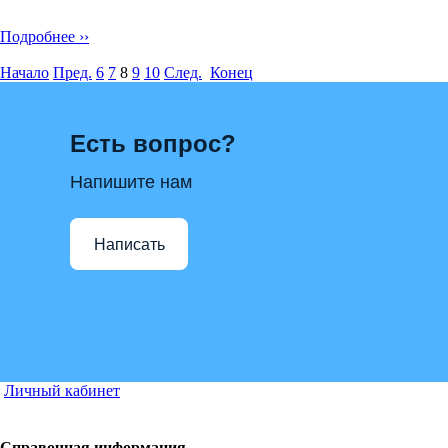
Подробнее ››
Начало
Пред.
6
7
8
9
10
След.
Конец
Есть вопрос?
Напишите нам
Написать
Личный кабинет
Справочная информация