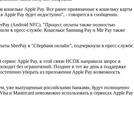
 кошельке Apple Pay. Все ранее привязанные к кошельку карты
 Apple Pay будет недоступно", - говорится в сообщении.
erPay (Android NFC). "Процесс оплаты также полностью
нили в пресс-службе. Кошельки Samsung Pay и Mir Pay также
латы SberPay в "Сбербанк онлайн", подчеркнули в пресс-службе.
сервис Apple Pay, в этой связи НСПК направила запрос в
оходит без ограничений. Позднее в тот же день в поддержке
остепенно убирать из приложения Apple Pay возможность
тем, уже выпущенные российскими банками, будут полноценно
 Visa и Mastercard невозможно использовать в сервисах Apple Pay