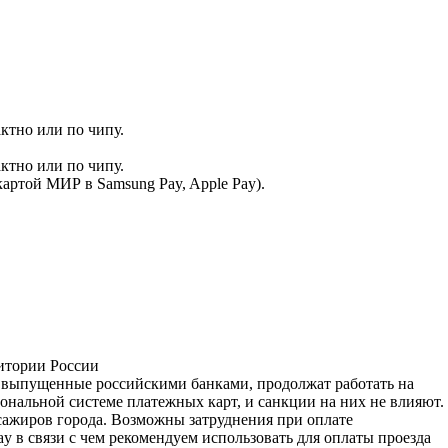
ктно или по чипу.
ктно или по чипу.
артой МИР в Samsung Pay, Apple Pay).
ритории России
, выпущенные российскими банками, продолжат работать на
нальной системе платежных карт, и санкции на них не влияют.
сажиров города. Возможны затруднения при оплате
y в связи с чем рекомендуем использовать для оплаты проезда