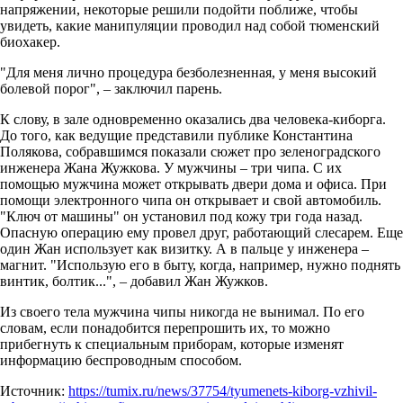
напряжении, некоторые решили подойти поближе, чтобы
увидеть, какие манипуляции проводил над собой тюменский
биохакер.
"Для меня лично процедура безболезненная, у меня высокий
болевой порог", – заключил парень.
К слову, в зале одновременно оказались два человека-киборга.
До того, как ведущие представили публике Константина
Полякова, собравшимся показали сюжет про зеленоградского
инженера Жана Жужкова. У мужчины – три чипа. С их
помощью мужчина может открывать двери дома и офиса. При
помощи электронного чипа он открывает и свой автомобиль.
"Ключ от машины" он установил под кожу три года назад.
Опасную операцию ему провел друг, работающий слесарем. Еще
один Жан использует как визитку. А в пальце у инженера –
магнит. "Использую его в быту, когда, например, нужно поднять
винтик, болтик...", – добавил Жан Жужков.
Из своего тела мужчина чипы никогда не вынимал. По его
словам, если понадобится перепрошить их, то можно
прибегнуть к специальным приборам, которые изменят
информацию беспроводным способом.
Источник:
https://tumix.ru/news/37754/tyumenets-kiborg-vzhivil-