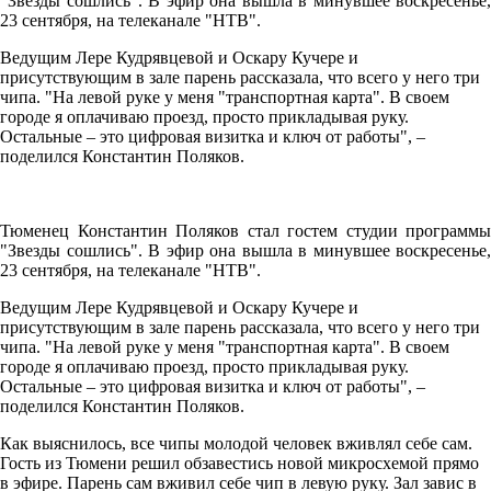
"Звезды сошлись". В эфир она вышла в минувшее воскресенье,
23 сентября, на телеканале "НТВ".
Ведущим Лере Кудрявцевой и Оскару Кучере и
присутствующим в зале парень рассказала, что всего у него три
чипа. "На левой руке у меня "транспортная карта". В своем
городе я оплачиваю проезд, просто прикладывая руку.
Остальные – это цифровая визитка и ключ от работы", –
поделился Константин Поляков.
Тюменец Константин Поляков стал гостем студии программы
"Звезды сошлись". В эфир она вышла в минувшее воскресенье,
23 сентября, на телеканале "НТВ".
Ведущим Лере Кудрявцевой и Оскару Кучере и
присутствующим в зале парень рассказала, что всего у него три
чипа. "На левой руке у меня "транспортная карта". В своем
городе я оплачиваю проезд, просто прикладывая руку.
Остальные – это цифровая визитка и ключ от работы", –
поделился Константин Поляков.
Как выяснилось, все чипы молодой человек вживлял себе сам.
Гость из Тюмени решил обзавестись новой микросхемой прямо
в эфире. Парень сам вживил себе чип в левую руку. Зал завис в