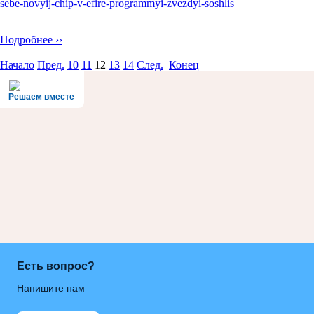
sebe-novyij-chip-v-efire-programmyi-zvezdyi-soshlis
Подробнее ››
Начало
Пред.
10
11
12
13
14
След.
Конец
Решаем вместе
Есть вопрос?
Напишите нам