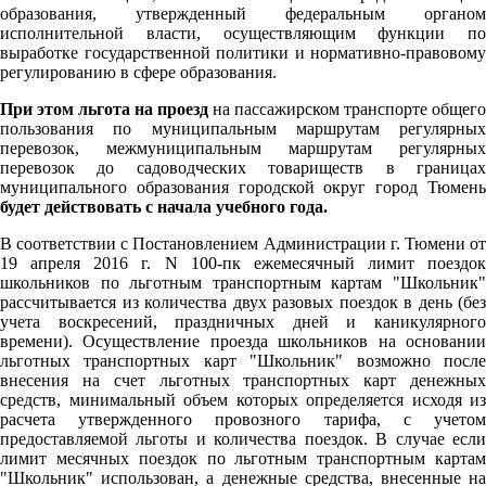
образования, утвержденный федеральным органом
исполнительной власти, осуществляющим функции по
выработке государственной политики и нормативно-правовому
регулированию в сфере образования.
При этом льгота на проезд
на пассажирском транспорте общего
пользования по муниципальным маршрутам регулярных
перевозок, межмуниципальным маршрутам регулярных
перевозок до садоводческих товариществ в границах
муниципального образования городской округ город Тюмень
будет действовать с начала учебного года.
В соответствии с Постановлением Администрации г. Тюмени от
19 апреля 2016 г. N 100-пк ежемесячный лимит поездок
школьников по льготным транспортным картам "Школьник"
рассчитывается из количества двух разовых поездок в день (без
учета воскресений, праздничных дней и каникулярного
времени). Осуществление проезда школьников на основании
льготных транспортных карт "Школьник" возможно после
внесения на счет льготных транспортных карт денежных
средств, минимальный объем которых определяется исходя из
расчета утвержденного провозного тарифа, с учетом
предоставляемой льготы и количества поездок. В случае если
лимит месячных поездок по льготным транспортным картам
"Школьник" использован, а денежные средства, внесенные на