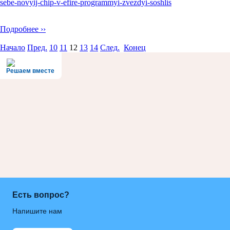
sebe-novyij-chip-v-efire-programmyi-zvezdyi-soshlis
Подробнее ››
Начало
Пред.
10
11
12
13
14
След.
Конец
Решаем вместе
Есть вопрос?
Напишите нам