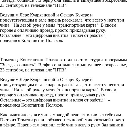
"Звезды сошлись". В эфир она вышла в минувшее воскресенье,
23 сентября, на телеканале "НТВ".
Ведущим Лере Кудрявцевой и Оскару Кучере и
присутствующим в зале парень рассказала, что всего у него три
чипа. "На левой руке у меня "транспортная карта". В своем
городе я оплачиваю проезд, просто прикладывая руку.
Остальные – это цифровая визитка и ключ от работы", –
поделился Константин Поляков.
Тюменец Константин Поляков стал гостем студии программы
"Звезды сошлись". В эфир она вышла в минувшее воскресенье,
23 сентября, на телеканале "НТВ".
Ведущим Лере Кудрявцевой и Оскару Кучере и
присутствующим в зале парень рассказала, что всего у него три
чипа. "На левой руке у меня "транспортная карта". В своем
городе я оплачиваю проезд, просто прикладывая руку.
Остальные – это цифровая визитка и ключ от работы", –
поделился Константин Поляков.
Как выяснилось, все чипы молодой человек вживлял себе сам.
Гость из Тюмени решил обзавестись новой микросхемой прямо
в эфире. Парень сам вживил себе чип в левую руку. Зал завис в