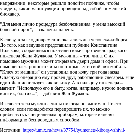
напряжении, некоторые решили подойти поближе, чтобы
увидеть, какие манипуляции проводил над собой тюменский
биохакер.
"Для меня лично процедура безболезненная, у меня высокий
болевой порог", – заключил парень.
К слову, в зале одновременно оказались два человека-киборга.
До того, как ведущие представили публике Константина
Полякова, собравшимся показали сюжет про зеленоградского
инженера Жана Жужкова. У мужчины – три чипа. С их
помощью мужчина может открывать двери дома и офиса. При
помощи электронного чипа он открывает и свой автомобиль.
"Ключ от машины" он установил под кожу три года назад.
Опасную операцию ему провел друг, работающий слесарем. Еще
один Жан использует как визитку. А в пальце у инженера –
магнит. "Использую его в быту, когда, например, нужно поднять
винтик, болтик...", – добавил Жан Жужков.
Из своего тела мужчина чипы никогда не вынимал. По его
словам, если понадобится перепрошить их, то можно
прибегнуть к специальным приборам, которые изменят
информацию беспроводным способом.
Источник:
https://tumix.ru/news/37754/tyumenets-kiborg-vzhivil-