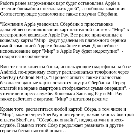
Работа ранее загруженных карт будет остановлена Apple в
течение ближайших нескольких дней", - сообщила компания.
Соответствующее уведомление также получил Сбербанк.
"Компания Apple уведомила Сбербанк о приостановке
дальнейшего использования карт платежной системы "Мир" в
электронном кошельке Apple Pay. Все ранее привязанные к
кошельку карты "Мир" будут удалены из платежного сервиса
самой компанией Apple в ближайшее время. Дальнейшее
использование карт "Мир" в Apple Pay будет недоступно", -
говорится в сообщении.
Вместе с тем клиенты банка, использующие смартфоны на базе
Android, по-прежнему смогут расплачиваться телефоном через
SberPay (Android NFC). "Процесс оплаты также полностью
безопасен: данные карты остаются внутри Сбербанка. Перед
оплатой на экране смартфона отображается сумма операции", -
уточнили в пресс-службе. Кошельки Samsung Pay и Mir Pay
также работают с картами "Мир" в штатном режиме
Кроме того, расплатиться любой картой Сбера, в том числе и
"Мир", можно через SberPay в интернете, нажав кнопку быстрой
оплаты SberPay в "Сбербанк онлайн", подчеркнули в пресс-
службе. Помимо этого Сбер продолжает развивать и другие
сервисы бесконтактной оплаты.