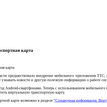
нспортная карта
асти предшествовало внедрение мобильного приложения ТТС, 
же узнавать новости и другую полезную информацию о работе си
езд Android-смартфонами. Теперь с использованием мобильного
тить виртуальную транспортную карту.
ртной карте возможно в разделе
"Справочная информация. Вирту