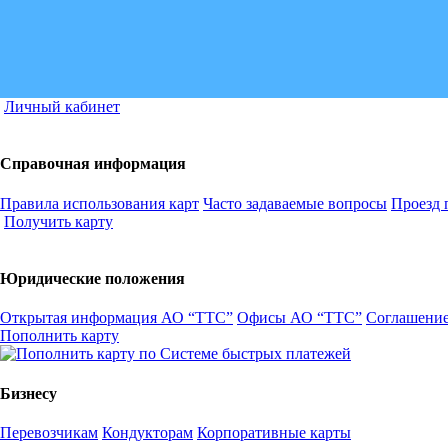
Личный кабинет
Справочная информация
Правила использования карт
Часто задаваемые вопросы
Проезд 
Получить карту
Юридические положения
Открытая информация АО “ТТС”
Офисы АО “ТТС”
Соглашение
Пополнить карту
Бизнесу
Перевозчикам
Кондукторам
Корпоративные карты