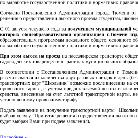
по выработке государственной политики и нормативно-правово
Согласно Постановлению Администрации города Тюмени от 0
решения о предоставлении льготного проезда студентам, школь
С 01 августа текущего года
за получением муниципальной ус
которых общеобразовательной организацией г.Тюмени из
образовательным программам начального общего, основного о
по выработке государственной политики и нормативно-правово
При этом льгота на проезд
на пассажирском транспорте обще
садоводческих товариществ в границах муниципального образо
В соответствии с Постановлением Администрации г. Тюмени
рассчитывается из количества двух разовых поездок в день (б
транспортных карт "Школьник" возможно после внесения на сч
провозного тарифа, с учетом предоставляемой льготы и колич
средства, внесенные на счет льготной транспортной карты, н
установленному провозному тарифу.
Подать заявление на получение транспортной карты «Школьн
выбрав услугу "Принятие решения о предоставлении льготного 
будет выбран Вами при подаче заявления).
Подробнее ››