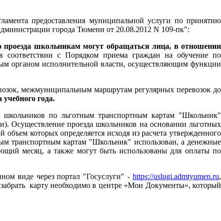
ламента предоставления муниципальной услуги по принятию
Администрации города Тюмени от 20.08.2012 N 109-пк":
о проезда школьникам могут обращаться лица, в отношении
 соответствии с Порядком приема граждан на обучение п
ьным органом исполнительной власти, осуществляющим функции
возок, межмуниципальным маршрутам регулярных перевозок до
 учебного года.
к школьников по льготным транспортным картам "Школьник"
ени). Осуществление проезда школьников на основании льготных
 объем которых определяется исходя из расчета утвержденного
тным транспортным картам "Школьник" использован, а денежные
ующий месяц, а также могут быть использованы для оплаты по
нном виде через портал "Госуслуги" -
https://uslugi.admtyumen.ru
 забрать карту необходимо в центре «Мои Документы», который