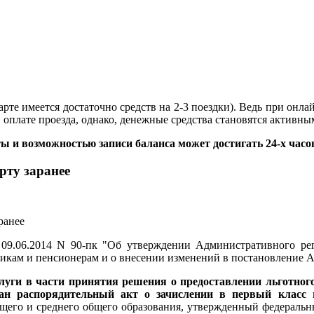
арте имеется достаточно средств на 2-3 поездки). Ведь при онл
оплате проезда, однако, денежные средства становятся активным
 и возможностью записи баланса может достигать 24-х часо
рту заранее
9.06.2014 N 90-пк "Об утверждении Административного рег
никам и пенсионерам и о внесении изменений в постановление 
луги в части принятия решения о предоставлении льготног
дан распорядительный акт о зачислении в первый класс
в
бщего и среднего общего образования, утвержденный федерал