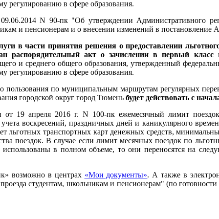
му регулированию в сфере образования.
9.06.2014 N 90-пк "Об утверждении Административного рег
никам и пенсионерам и о внесении изменений в постановление 
луги в части принятия решения о предоставлении льготног
дан распорядительный акт о зачислении в первый класс
в
бщего и среднего общего образования, утвержденный федерал
му регулированию в сфере образования.
го пользования по муниципальным маршрутам регулярных пере
вания городской округ город Тюмень
будет действовать с начала
 от 19 апреля 2016 г. N 100-пк ежемесячный лимит поездо
ез учета воскресений, праздничных дней и каникулярного врем
ет льготных транспортных карт денежных средств, минимальный
ества поездок. В случае если лимит месячных поездок по льго
е использованы в полном объеме, то они переносятся на след
ик» возможно в центрах
«Мои документы»
. А также в электро
проезда студентам, школьникам и пенсионерам" (по готовности