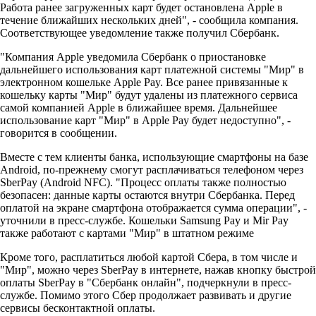
Работа ранее загруженных карт будет остановлена Apple в
течение ближайших нескольких дней", - сообщила компания.
Соответствующее уведомление также получил Сбербанк.
"Компания Apple уведомила Сбербанк о приостановке
дальнейшего использования карт платежной системы "Мир" в
электронном кошельке Apple Pay. Все ранее привязанные к
кошельку карты "Мир" будут удалены из платежного сервиса
самой компанией Apple в ближайшее время. Дальнейшее
использование карт "Мир" в Apple Pay будет недоступно", -
говорится в сообщении.
Вместе с тем клиенты банка, использующие смартфоны на базе
Android, по-прежнему смогут расплачиваться телефоном через
SberPay (Android NFC). "Процесс оплаты также полностью
безопасен: данные карты остаются внутри Сбербанка. Перед
оплатой на экране смартфона отображается сумма операции", -
уточнили в пресс-службе. Кошельки Samsung Pay и Mir Pay
также работают с картами "Мир" в штатном режиме
Кроме того, расплатиться любой картой Сбера, в том числе и
"Мир", можно через SberPay в интернете, нажав кнопку быстрой
оплаты SberPay в "Сбербанк онлайн", подчеркнули в пресс-
службе. Помимо этого Сбер продолжает развивать и другие
сервисы бесконтактной оплаты.