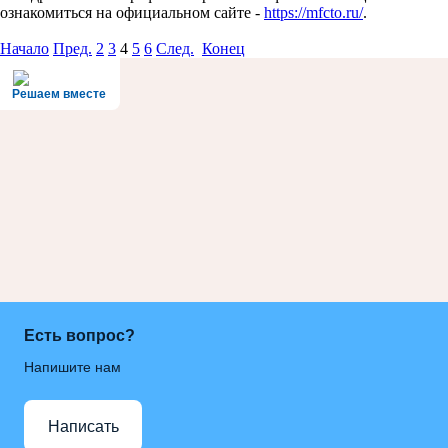
ознакомиться на официальном сайте -
https://mfcto.ru/
.
Начало
Пред.
2
3
4
5
6
След.
Конец
Решаем вместе
Есть вопрос?
Напишите нам
Написать