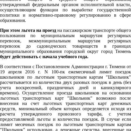
утвержденный федеральным органом исполнительной власти,
осуществляющим функции по выработке государственной
политики и нормативно-правовому регулированию в сфере
образования.
При этом льгота на проезд
на пассажирском транспорте общего
пользования по муниципальным маршрутам регулярных
перевозок, межмуниципальным маршрутам регулярных
перевозок до садоводческих товариществ в границах
муниципального образования городской округ город Тюмень
будет действовать с начала учебного года.
В соответствии с Постановлением Администрации г. Тюмени от
19 апреля 2016 г. N 100-пк ежемесячный лимит поездок
школьников по льготным транспортным картам "Школьник"
рассчитывается из количества двух разовых поездок в день (без
учета воскресений, праздничных дней и каникулярного
времени). Осуществление проезда школьников на основании
льготных транспортных карт "Школьник" возможно после
внесения на счет льготных транспортных карт денежных
средств, минимальный объем которых определяется исходя из
расчета утвержденного провозного тарифа, с учетом
предоставляемой льготы и количества поездок. В случае если
лимит месячных поездок по льготным транспортным картам
"Школьник" использован, а денежные средства, внесенные на