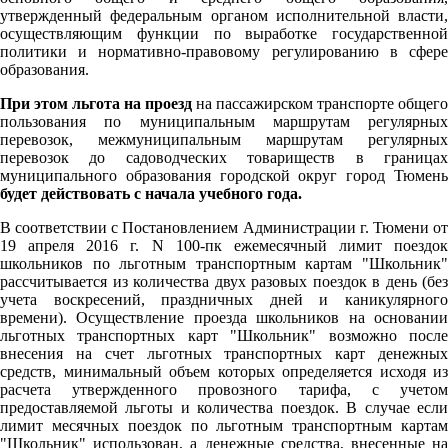
утвержденный федеральным органом исполнительной власти,
осуществляющим функции по выработке государственной
политики и нормативно-правовому регулированию в сфере
образования.
При этом льгота на проезд
на пассажирском транспорте общего
пользования по муниципальным маршрутам регулярных
перевозок, межмуниципальным маршрутам регулярных
перевозок до садоводческих товариществ в границах
муниципального образования городской округ город Тюмень
будет действовать с начала учебного года.
В соответствии с Постановлением Администрации г. Тюмени от
19 апреля 2016 г. N 100-пк ежемесячный лимит поездок
школьников по льготным транспортным картам "Школьник"
рассчитывается из количества двух разовых поездок в день (без
учета воскресений, праздничных дней и каникулярного
времени). Осуществление проезда школьников на основании
льготных транспортных карт "Школьник" возможно после
внесения на счет льготных транспортных карт денежных
средств, минимальный объем которых определяется исходя из
расчета утвержденного провозного тарифа, с учетом
предоставляемой льготы и количества поездок. В случае если
лимит месячных поездок по льготным транспортным картам
"Школьник" использован, а денежные средства, внесенные на