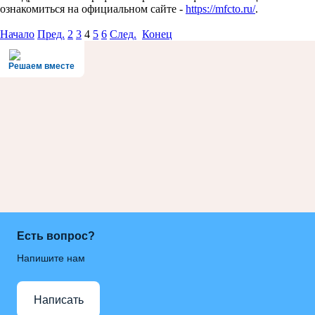
ознакомиться на официальном сайте -
https://mfcto.ru/
.
Начало
Пред.
2
3
4
5
6
След.
Конец
Решаем вместе
Есть вопрос?
Напишите нам
Написать