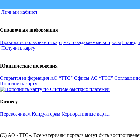
Личный кабинет
Справочная информация
Правила использования карт
Часто задаваемые вопросы
Проезд 
Получить карту
Юридические положения
Открытая информация АО “ТТС”
Офисы АО “ТТС”
Соглашение
Пополнить карту
Бизнесу
Перевозчикам
Кондукторам
Корпоративные карты
(С) АО «ТТС». Все материалы портала могут быть воспроизведе