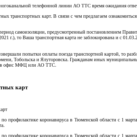
многоканальной телефонной линии АО ТТС время ожидания ответ
ных транспортных карт. В связи с чем предлагаем ознакомитьс
 период самоизоляции, предусмотренный постановлением Правит
2021 г.), то Ваша транспортная карта не заблокирована и с 01.0
 Вы совершали попытки оплаты поезда транспортной картой, то ра
Тюмени, Тобольска и Ялуторовска. Гражданам иных муниципальн
я в офис МФЦ или АО ТТС.
ртных карт
 по профилактике коронавируса в Тюменской области с 1 март
та.
 по профилактике коронавируса в Тюменской области с 1 март