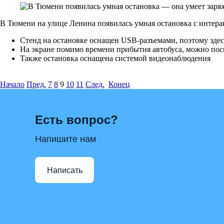
В Тюмени на улице Ленина появилась умная остановка с интер
Стенд на остановке оснащен USB-разъемами, поэтому здес
На экране помимо времени прибытия автобуса, можно пос
Также остановка оснащена системой видеонаблюдения
Начало
Пред.
7
8
9
10
11
След.
Конец
Есть вопрос?
Напишите нам
Написать