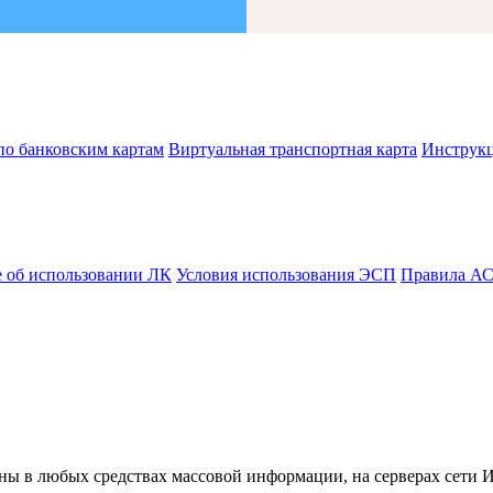
по банковским картам
Виртуальная транспортная карта
Инструк
 об использовании ЛК
Условия использования ЭСП
Правила А
ны в любых средствах массовой информации, на серверах сети 