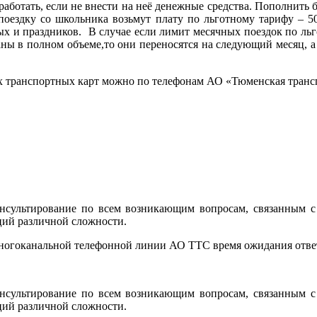
 работать, если не внести на неё денежные средства. Пополнит
поездку со школьника возьмут плату по льготному тарифу – 5
ных и праздников. В случае если лимит месячных поездок по ль
аны в полном объеме,то они переносятся на следующий месяц, 
ранспортных карт можно по телефонам АО «Тюменская транспорт
сультирование по всем возникающим вопросам, связанным с 
ций различной сложности.
многоканальной телефонной линии АО ТТС время ожидания ответ
сультирование по всем возникающим вопросам, связанным с 
ций различной сложности.