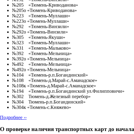
№205 «Тюмень-Криводанова»
№205о «Тюмень-Криводанова»
№223 «Тюмень-Муллаши»
№223о «Тюмень-Муллаши»
№292 «Тюмень-Винзили»
№292о «Тюмень-Винзили»
№305 «Тюмень-Якуши»
№323 «Тюмень-Муллаши»
№331 «Тюмень-Мальково»
№392 «Тюмень-Мельница»
№392о «Тюмень-Мельница»
№492 «Тюмень-Мельница»
№492о «Тюмень-Мельница»
№104 «Тюмень-р.п.Богандинский»
№108 «Тюмень-д.Марай-с.Аманадское»
№108к «Тюмень-д.Марай-с.Аманадское»
№194 «Тюмень-р.п.Богандинский ул.Филипповичи»
№302 Тюмень-д.Железный перебор»
№304 Тюмень-р.п.Богандинский»
№304к «Тюмень-с.Княжево»
Подробнее ››
О проверке наличия транспортных карт до начала