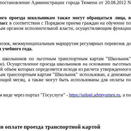
 постановление Администрации города Тюмени от 20.08.2012 N
ного проезда школьникам также могут обращаться лица, 
ласс
в соответствии с Порядком приема граждан на обучение п
ьным органом исполнительной власти, осуществляющим функции
возок, межмуниципальным маршрутам регулярных перевозок до
 учебного года.
к школьников по льготным транспортным картам "Школьник"
ени). Осуществление проезда школьников на основании льготных
 объем которых определяется исходя из расчета утвержденного
тным транспортным картам "Школьник" использован, а денежные
ующий месяц, а также могут быть использованы для оплаты по
м виде через портал "Госуслуги" -
https://uslugi.admtyumen.ru
, а п
и оплате проезда транспортной картой