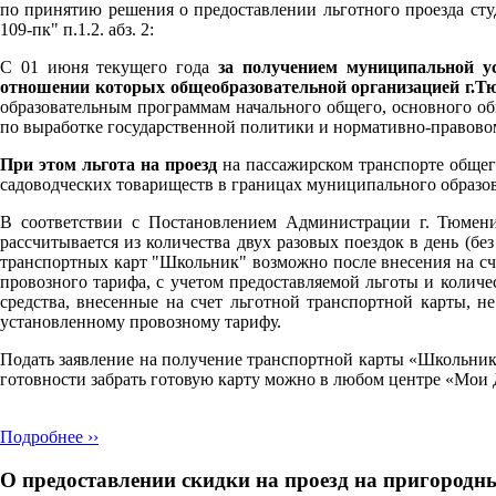
по принятию решения о предоставлении льготного проезда ст
109-пк" п.1.2. абз. 2:
С 01 июня текущего года
за получением муниципальной у
отношении которых общеобразовательной организацией г.Тю
образовательным программам начального общего, основного о
по выработке государственной политики и нормативно-правово
При этом льгота на проезд
на пассажирском транспорте обще
садоводческих товариществ в границах муниципального образо
В соответствии с Постановлением Администрации г. Тюмени
рассчитывается из количества двух разовых поездок в день (б
транспортных карт "Школьник" возможно после внесения на сч
провозного тарифа, с учетом предоставляемой льготы и колич
средства, внесенные на счет льготной транспортной карты, н
установленному провозному тарифу.
Подать заявление на получение транспортной карты «Школьни
готовности забрать готовую карту можно в любом центре «Мои
Подробнее ››
О предоставлении скидки на проезд на пригород