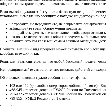
общественном транспорте….внимательно ли мы относимся к том
Если вы обнаружили забытую или бесхозную вещь в общественно
установлен, немедленно сообщите о находке кондуктору или во
не трогайте, не передвигайте, не вскрывайте обнаруженны
зафиксируйте время обнаружения предмета;
постарайтесь сделать все возможное, чтобы люди отошли 
исключите использования вблизи предмета мобильных теле
помните, что Вы являетесь самым важным очевидцем, дож
Помните: внешний вид предмета может скрывать его настоящее
коробки, игрушки и т.п.
Родители! Разъясните детям, что любой бесхозный предмет може
Не предпринимайте самостоятельно никаких действий с находк
Об опасных находках нужно сообщить по телефонам:
102 или 112 (для любых операторов мобильной связи) - Е
468-945 - телефон доверия РУФСБ России по Тюменской о
291-432 - телефон доверия УВМД России по Тюменской об
799-855 - УМВД России по г.Тюмени