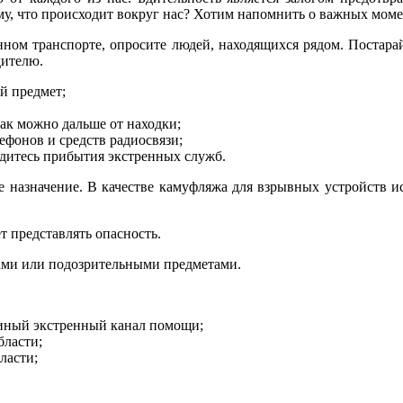
у, что происходит вокруг нас? Хотим напомнить о важных моме
м транспорте, опросите людей, находящихся рядом. Постарайте
дителю.
й предмет;
как можно дальше от находки;
фонов и средств радиосвязи;
дитесь прибытия экстренных служб.
 назначение. В качестве камуфляжа для взрывных устройств и
т представлять опасность.
ами или подозрительными предметами.
диный экстренный канал помощи;
бласти;
ласти;