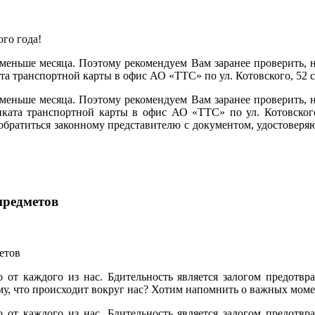
 меньше месяца. Поэтому рекомендуем Вам заранее проверить, 
ата транспортной карты в офис АО «ТТС» по ул. Котовского, 52
 меньше месяца. Поэтому рекомендуем Вам заранее проверить, 
иката транспортной карты в офис АО «ТТС» по ул. Котовского
 обратиться законному представителю с документом, удостовер
предметов
о от каждого из нас. Бдительность является залогом предот
у, что происходит вокруг нас? Хотим напомнить о важных моме
о от каждого из нас. Бдительность является залогом предот