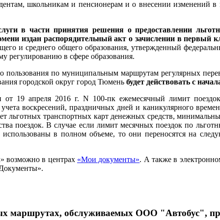
удентам, школьникам и пенсионерам и о внесении изменений в
слуги в части принятия решения о предоставлении льгот
мени издан распорядительный акт о зачислении в первый к
бщего и среднего общего образования, утвержденный федерал
му регулированию в сфере образования.
го пользования по муниципальным маршрутам регулярных пере
вания городской округ город Тюмень
будет действовать с начала
 от 19 апреля 2016 г. N 100-пк ежемесячный лимит поездо
ез учета воскресений, праздничных дней и каникулярного врем
ет льготных транспортных карт денежных средств, минимальный
ества поездок. В случае если лимит месячных поездок по льго
е использованы в полном объеме, то они переносятся на след
к» возможно в центрах
«Мои документы»
. А также в электронно
 Документы».
ных маршрутах, обслуживаемых ООО "Автобус", пр