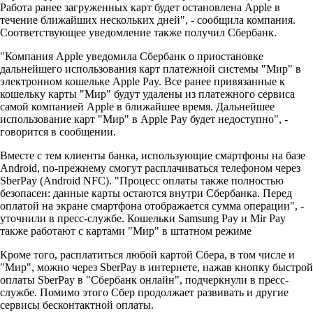
Работа ранее загруженных карт будет остановлена Apple в
течение ближайших нескольких дней", - сообщила компания.
Соответствующее уведомление также получил Сбербанк.
"Компания Apple уведомила Сбербанк о приостановке
дальнейшего использования карт платежной системы "Мир" в
электронном кошельке Apple Pay. Все ранее привязанные к
кошельку карты "Мир" будут удалены из платежного сервиса
самой компанией Apple в ближайшее время. Дальнейшее
использование карт "Мир" в Apple Pay будет недоступно", -
говорится в сообщении.
Вместе с тем клиенты банка, использующие смартфоны на базе
Android, по-прежнему смогут расплачиваться телефоном через
SberPay (Android NFC). "Процесс оплаты также полностью
безопасен: данные карты остаются внутри Сбербанка. Перед
оплатой на экране смартфона отображается сумма операции", -
уточнили в пресс-службе. Кошельки Samsung Pay и Mir Pay
также работают с картами "Мир" в штатном режиме
Кроме того, расплатиться любой картой Сбера, в том числе и
"Мир", можно через SberPay в интернете, нажав кнопку быстрой
оплаты SberPay в "Сбербанк онлайн", подчеркнули в пресс-
службе. Помимо этого Сбер продолжает развивать и другие
сервисы бесконтактной оплаты.