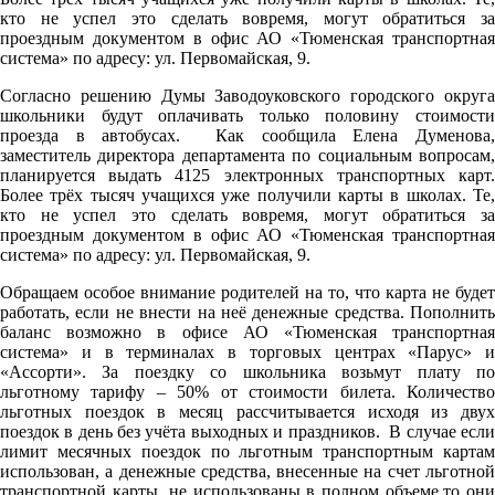
кто не успел это сделать вовремя, могут обратиться за
проездным документом в офис АО «Тюменская транспортная
система» по адресу: ул. Первомайская, 9.
Cогласно решению Думы Заводоуковского городского округа
школьники будут оплачивать только половину стоимости
проезда в автобусах. Как сообщила Елена Думенова,
заместитель директора департамента по социальным вопросам,
планируется выдать 4125 электронных транспортных карт.
Более трёх тысяч учащихся уже получили карты в школах. Те,
кто не успел это сделать вовремя, могут обратиться за
проездным документом в офис АО «Тюменская транспортная
система» по адресу: ул. Первомайская, 9.
Обращаем особое внимание родителей на то, что карта не будет
работать, если не внести на неё денежные средства. Пополнить
баланс возможно в офисе АО «Тюменская транспортная
система» и в терминалах в торговых центрах «Парус» и
«Ассорти». За поездку со школьника возьмут плату по
льготному тарифу – 50% от стоимости билета. Количество
льготных поездок в месяц рассчитывается исходя из двух
поездок в день без учёта выходных и праздников. В случае если
лимит месячных поездок по льготным транспортным картам
использован, а денежные средства, внесенные на счет льготной
транспортной карты, не использованы в полном объеме,то они