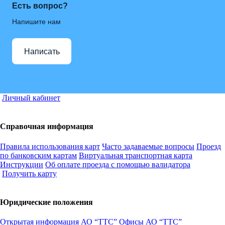
Есть вопрос?
Напишите нам
Написать
Личный кабинет
Справочная информация
Правила использования карт
Часто задаваемые вопросы
Проезд
по банковским картам
Виртуальная транспортная карта
Инструкции
Об оплате проезда с помощью валидатора
Получить карту
Юридические положения
Открытая информация АО “ТТС”
Офисы АО “ТТС”