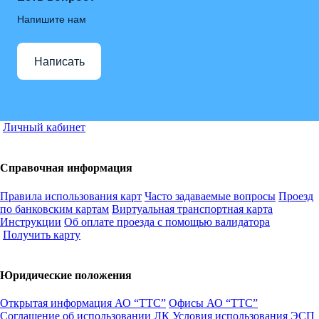
Напишите нам
Написать
Личный кабинет
Справочная информация
Правила использования карт
Часто задаваемые вопросы
Проезд
по банковским картам
Виртуальная транспортная карта
Инструкции
Об оплате проезда с помощью валидатора
Получить карту
Юридические положения
Открытая информация АО “ТТС”
Офисы АО “ТТС”
Соглашение об использовании ЛК
Условия использования ЭСП