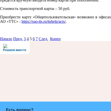
придется вручную вводить номер карты при пополнении.
Стоимость транспортной карты – 50 руб.
Приобрести карту «Общепользовательская» возможно в офисах
АО «ТТС» -
https://oao-tts.ru/ttshelp/acts/
.
Начало
Пред.
3
4
5
6
7
След.
Конец
Решаем вместе
Есть вопрос?