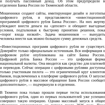
и получать пассивный доход. Об этом предупредили в
отделении Банка России по Тюменской области.
Мошенники создают сайты, имитирующие дизайн и логотипы
цифрового рубля, и представляются «инвестиционной
программой цифрового рубля Банка России». На них жертву
убеждают внести деньги на «депозит» и обещают выгодные
условия, подталкивая к быстрому принятию решения, пока
«порог входа низкий». Задача мошенников — вынудить
человека внести как можно большую сумму денежных средств.
«Инвестиционных программ цифрового рубля не существует.
Доверяйте только официальным источникам. Вся информация о
цифровом рубле опубликована на сайте Банка России.
Цифровой рубль Банка России — это цифровая форма
национальной валюты. Она вводится как средство для платежей
и переводов. Сейчас операции с цифровыми рублями доступны
только участникам пилота — это ограниченный круг клиентов
банков, подключенных к платформе цифрового рубля. О запуске
цифрового рубля в массовое обращение Банк России сообщит
дополнительно», — подчеркнули в отделении.
В Тюмени пока только прошли первые тесты использования
цифрового рубля, один из первых пользователей уже успешно
совершил такую операцию. Однако массовый запуск в общее