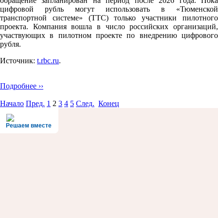
обращение запланирован на период после 2026 года. Пока
цифровой рубль могут использовать в «Тюменской
транспортной системе» (ТТС) только участники пилотного
проекта. Компания вошла в число российских организаций,
участвующих в пилотном проекте по внедрению цифрового
рубля.
Источник:
t.rbc.ru
.
Подробнее ››
Начало
Пред.
1
2
3
4
5
След.
Конец
Решаем вместе