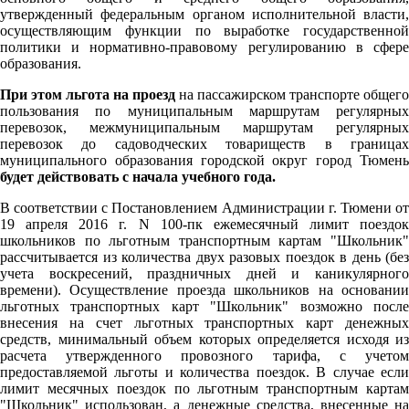
утвержденный федеральным органом исполнительной власти,
осуществляющим функции по выработке государственной
политики и нормативно-правовому регулированию в сфере
образования.
При этом льгота на проезд
на пассажирском транспорте общего
пользования по муниципальным маршрутам регулярных
перевозок, межмуниципальным маршрутам регулярных
перевозок до садоводческих товариществ в границах
муниципального образования городской округ город Тюмень
будет действовать с начала учебного года.
В соответствии с Постановлением Администрации г. Тюмени от
19 апреля 2016 г. N 100-пк ежемесячный лимит поездок
школьников по льготным транспортным картам "Школьник"
рассчитывается из количества двух разовых поездок в день (без
учета воскресений, праздничных дней и каникулярного
времени). Осуществление проезда школьников на основании
льготных транспортных карт "Школьник" возможно после
внесения на счет льготных транспортных карт денежных
средств, минимальный объем которых определяется исходя из
расчета утвержденного провозного тарифа, с учетом
предоставляемой льготы и количества поездок. В случае если
лимит месячных поездок по льготным транспортным картам
"Школьник" использован, а денежные средства, внесенные на