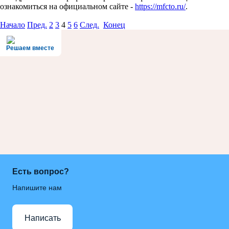
ознакомиться на официальном сайте -
https://mfcto.ru/
.
Начало
Пред.
2
3
4
5
6
След.
Конец
Решаем вместе
Есть вопрос?
Напишите нам
Написать