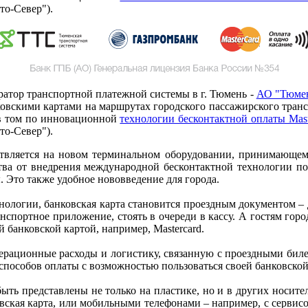
то-Север").
ератор транспортной платежной системы в г. Тюмень -
АО "Тюмен
овскими картами на маршрутах городского пассажирского трансп
 в том по инновационной
технологии бесконтактной оплаты Mast
то-Север").
ествляется на новом терминальном оборудовании, принимающем
тва от внедрения международной бесконтактной технологии по
 Это также удобное нововведение для города.
логии, банковская карта становится проездным документом – до
спортное приложение, стоять в очереди в кассу. А гостям горо
й банковской картой, например, Mastercard.
ерационные расходы и логистику, связанную с проездными биле
способов оплаты с возможностью пользоваться своей банковской
ть представлены не только на пластике, но и в других носител
вская карта, или мобильными телефонами – например, с сервисо