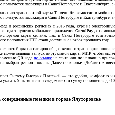
пользуются пассажиры в СанктПетербурге и Екатеринбурге, а с
олнению транспортной карты Тюмени без комиссии в мобильном
пользуются пассажиры в СанктПетербурге и Екатеринбурге, а с
зда в российских регионах с 2016 года, курс на электронную
лого года запущено мобильное приложение
GorodPay
, с помощью
анспортной карты онлайн. Так, в Санкт-Петербурге есть воз
ого пополнения ТТС стали доступны с ноября прошлого года.
можностей для пассажиров общественного транспорта: пополне
аже моментальный выпуск виртуальной карты МИР, чтобы оплач
помощью QR кода
по ссылке
на сайте или по названию прилож
ана выбран регион Тюмень. Далее по кнопке «Добавить» ввест
.
рез Систему Быстрых Платежей — это удобно, комфортно и бы
 указать банк-эмитент и следом ввести сумму пополнения до 10 
а совершенные поездки в городе Ялуторовске