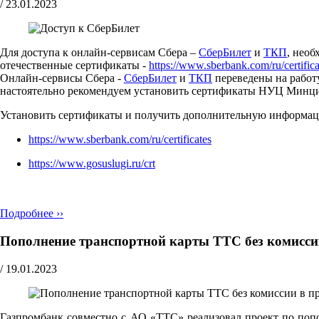
/
23.01.2023
Для доступа к онлайн-сервисам Сбера –
СберБилет
и
ТКП
, нео
отечественные сертификаты -
https://www.sberbank.com/ru/certifica
Онлайн-сервисы Сбера -
СберБилет
и
ТКП
переведены на работ
настоятельно рекомендуем установить сертификаты НУЦ Минциф
Установить сертификаты и получить дополнительную информа
https://www.sberbank.com/ru/certificates
https://www.gosuslugi.ru/crt
Подробнее ››
Пополнение транспортной карты ТТС без комисси
/
19.01.2023
Газпромбанк совместно с АО «ТТС» реализовал проект по поп