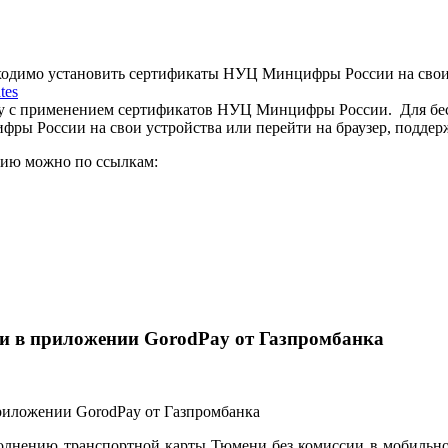
бходимо установить сертификаты НУЦ Минцифры России на свои
tes
у с применением сертификатов НУЦ Минцифры России. Для бесп
ры России на свои устройства или перейти на браузер, подде
цию можно по ссылкам:
и в приложении GorodPay от Газпромбанка
олнению транспортной карты Тюмени без комиссии в мобильном