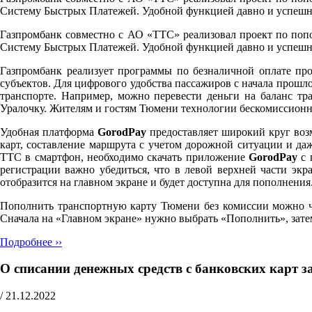
Систему Быстрых Платежей. Удобной функцией давно и успешно 
Газпромбанк совместно с АО «ТТС» реализовал проект по поп
Систему Быстрых Платежей. Удобной функцией давно и успешно 
Газпромбанк реализует программы по безналичной оплате прое
субъектов. Для цифрового удобства пассажиров с начала прош
транспорте. Например, можно перевести деньги на баланс тр
Уралочку. Жителям и гостям Тюмени технологии бескомиссионн
Удобная платформа
GorodPay
предоставляет широкий круг воз
карт, составление маршрута с учетом дорожной ситуации и д
ТТС в смартфон, необходимо скачать приложение
GorodPay
с 
регистрации важно убедиться, что в левой верхней части экр
отобразится на главном экране и будет доступна для пополнения
Пополнить транспортную карту Тюмени без комиссии можно че
Сначала на «Главном экране» нужно выбрать «Пополнить», затем
Подробнее ››
О списании денежных средств с банковских карт з
/
21.12.2022