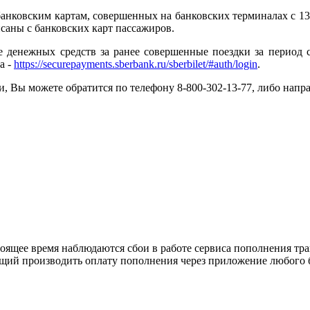
банковским картам, совершенных на банковских терминалах с 13
саны с банковских карт пассажиров.
денежных средств за ранее совершенные поездки за период с 
а -
https://securepayments.sberbank.ru/sberbilet/#auth/login
.
, Вы можете обратится по телефону 8-800-302-13-77, либо нап
оящее время наблюдаются сбои в работе сервиса пополнения тр
ий производить оплату пополнения через приложение любого 