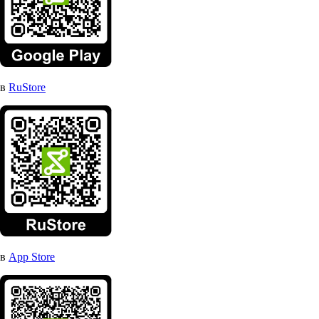
в
RuStore
в
App Store