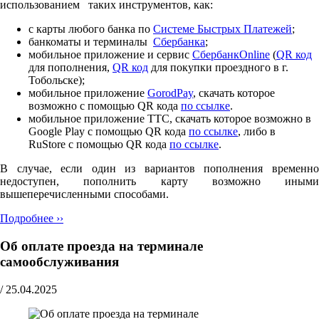
использованием таких инструментов, как:
с карты любого банка по
Cистеме Быстрых Платежей
;
банкоматы и терминалы
Сбербанка
;
мобильное приложение и сервис
СбербанкOnline
(
QR код
для пополнения,
QR код
для покупки проездного в г.
Тобольске);
мобильное приложение
GorodPay
, скачать которое
возможно с помощью QR кода
по ссылке
.
мобильное приложение ТТС, скачать которое возможно в
Google Play с помощью QR кода
по ссылке
, либо в
RuStore с помощью QR кода
по ссылке
.
В случае, если один из вариантов пополнения временно
недоступен, пополнить карту возможно иными
вышеперечисленными способами.
Подробнее ››
Об оплате проезда на терминале
самообслуживания
/
25.04.2025