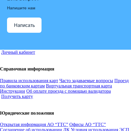
Напишите нам
Написать
Личный кабинет
Справочная информация
Правила использования карт
Часто задаваемые вопросы
Проезд
по банковским картам
Виртуальная транспортная карта
Инструкции
Об оплате проезда с помощью валидатора
Получить карту
Юридические положения
Открытая информация АО “ТТС”
Офисы АО “ТТС”
Соглашение об использовании ЛК
Условия использования ЭСП