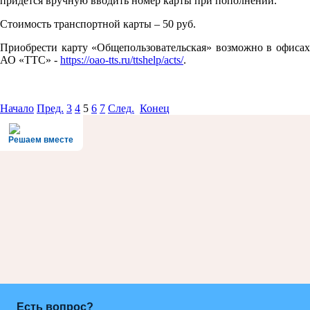
придется вручную вводить номер карты при пополнении.
Стоимость транспортной карты – 50 руб.
Приобрести карту «Общепользовательская» возможно в офисах
АО «ТТС» -
https://oao-tts.ru/ttshelp/acts/
.
Начало
Пред.
3
4
5
6
7
След.
Конец
Решаем вместе
Есть вопрос?