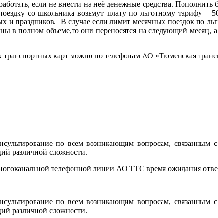
 работать, если не внести на неё денежные средства. Пополнит
поездку со школьника возьмут плату по льготному тарифу – 5
ных и праздников. В случае если лимит месячных поездок по ль
аны в полном объеме,то они переносятся на следующий месяц, 
ранспортных карт можно по телефонам АО «Тюменская транспорт
сультирование по всем возникающим вопросам, связанным с 
ций различной сложности.
многоканальной телефонной линии АО ТТС время ожидания ответ
сультирование по всем возникающим вопросам, связанным с 
ций различной сложности.