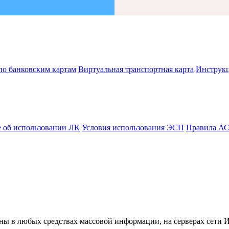
по банковским картам
Виртуальная транспортная карта
Инструк
 об использовании ЛК
Условия использования ЭСП
Правила А
ны в любых средствах массовой информации, на серверах сети 