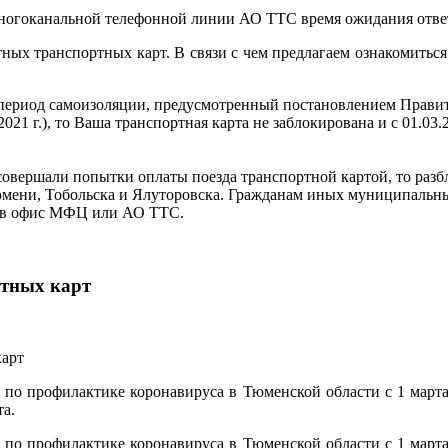
многоканальной телефонной линии АО ТТС время ожидания ответ
ных транспортных карт. В связи с чем предлагаем ознакомитьс
 период самоизоляции, предусмотренный постановлением Правит
2021 г.), то Ваша транспортная карта не заблокирована и с 01.0
 Вы совершали попытки оплаты поезда транспортной картой, то ра
Тюмени, Тобольска и Ялуторовска. Гражданам иных муниципальн
я в офис МФЦ или АО ТТС.
ртных карт
 по профилактике коронавируса в Тюменской области с 1 март
та.
 по профилактике коронавируса в Тюменской области с 1 март