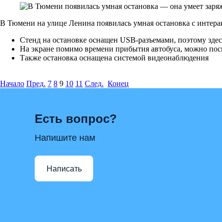
В Тюмени на улице Ленина появилась умная остановка с интер
Стенд на остановке оснащен USB-разъемами, поэтому здес
На экране помимо времени прибытия автобуса, можно пос
Также остановка оснащена системой видеонаблюдения
Начало
Пред.
7
8
9
10
11
След.
Конец
Есть вопрос?
Напишите нам
Написать