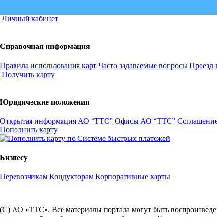
Личный кабинет
Справочная информация
Правила использования карт
Часто задаваемые вопросы
Проезд 
Получить карту
Юридические положения
Открытая информация АО “ТТС”
Офисы АО “ТТС”
Соглашение
Пополнить карту
Бизнесу
Перевозчикам
Кондукторам
Корпоративные карты
(С) АО «ТТС». Все материалы портала могут быть воспроизведе